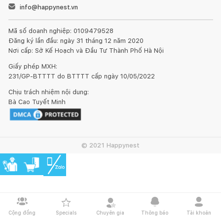
info@happynest.vn
Mặt sau của Máy Giặt Bosch WAX32M40SG Series 8
Mã số doanh nghiệp: 0109479528
Đăng ký lần đầu: ngày 31 tháng 12 năm 2020
Động cơ không chổi than bền bỉ, yên lặng và hiệu quả
Nơi cấp: Sở Kế Hoạch và Đầu Tư Thành Phố Hà Nội
Giấy phép MXH:
Động cơ EcoSilence hoạt động không chổi than (bàn chải),
231/GP-BTTTT do BTTTT cấp ngày 10/05/2022
máy giặt Bosch mang đến khả năng vận hành cực kỳ êm ái và
bền bỉ, không gây tiếng động ồn ào khó chịu. Hơn nữa, động
Chịu trách nhiệm nội dung:
cơ này còn giúp máy hoạt động hiệu quả nhưng vẫn tiết kiệm
Bà Cao Tuyết Minh
điện năng hiệu quả.
© 2021 Happynest
Máy Giặt Bosch WAX32M40SG Series 8 hoạt động siêu yên
tĩnh
Hệ thống tự động làm sạch Auto Antistain
Cộng đồng
Specials
Chuyên gia
Thông báo
Tài khoản
Điều chỉnh nhiệt độ nước, tốc độ và nhịp giặt cùng với bột