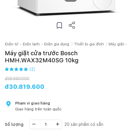
Điện tử - Điện lạnh - Điện gia dụng
Thiết bị gia đình
Máy giặt - M
Máy giặt cửa trước Bosch
HMH.WAX32M40SG 10kg
(
2
)
đ
36.690.000
đ
30.819.600
Phạm vi giao hàng
Giao hàng trên toàn quốc
Số lượng
20
sản phẩm có sẵn