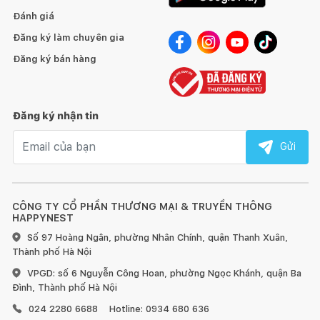
Tính năng tạm dừng tiện lợi của Máy Giặt Bosch
Đánh giá
WAX32M40SG Series 8 (ảnh minh họa)
Đăng ký làm chuyên gia
Thành bên chống rung
Đăng ký bán hàng
Thành 2 bên của Máy Giặt Bosch WAX32M40SG Series 8 được
thiết kế không chỉ mang tính thẩm mỹ cao mà còn có công
dụng chống ồn và cực kỳ bền bỉ. Cho phép thiết bị hoạt động
Đăng ký nhận tin
êm ái ngay cả trong quá trình vắt.
Email nhận tin
Gửi
Thành hai bên chống rung một cách hiệu quả với Máy Giặt
Bosch WAX32M40SG Series 8
CÔNG TY CỔ PHẦN THƯƠNG MẠI & TRUYỀN THÔNG
HAPPYNEST
Nhắc vệ sinh lồng giặt
Số 97 Hoàng Ngân, phường Nhân Chính, quận Thanh Xuân,
Thành phố Hà Nội
Bạn lo lắng vì không biết khi nào cần phải vệ sinh lồng giặt,
VPGD: số 6 Nguyễn Công Hoan, phường Ngọc Khánh, quận Ba
đừng lo, thiết bị sẽ nhắc nhở bạn điều này, giúp bền bỉ, tăng
Đình, Thành phố Hà Nội
tuổi thọ của thiết bị.
024 2280 6688
Hotline: 0934 680 636