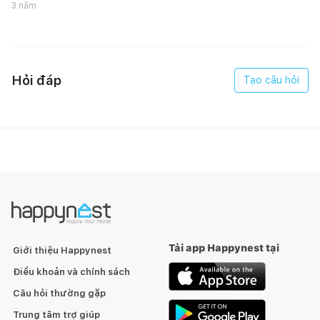
3 năm
Hiệu quả giặt được tối đa với Máy Giặt Bosch WAX32M40SG
Series 8
Đặt kết quả giặt tuyệt vời nhờ hệ thống phân phối nước
Hỏi đáp
Tạo câu hỏi
Với thiết kế cấu trúc hình giọt nước ở lòng giặt, cho phép sự
phân phối nước đảm bảo nhanh và đều hơn. Từ đó tạo ra kết
quả giặt hiệu quả nhất.
Không sợ quên đồ giặt nhờ tính năng Reload
Bạn muốn cho thêm quần áo vào khi thiết bị đang vận hành?
Chức năng Reload sẽ giúp bạn điều đó. Như vậy, bạn chỉ cần
tạm dừng chu trình chạy và bỏ đồ cần giặt vào, rồi ấn tiếp tục.
(không thể thực hiện tính năng khi nước trên 50ºC hoặc mực
nước trong lồng quá cao)
Tải app Happynest tại
Giới thiệu Happynest
Điều khoản và chính sách
Câu hỏi thường gặp
Trung tâm trợ giúp