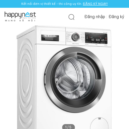
Kết nối đơn vị thiết kế - thi công uy tín.
ĐĂNG KÝ NGAY!
Đăng nhập
Đăng ký
M
Ạ
N
G
X
Ã
H
Ộ
I
1
/
5