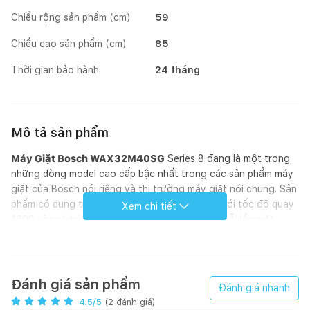
Chiều rộng sản phẩm (cm)
59
Chiều cao sản phẩm (cm)
85
Thời gian bảo hành
24 tháng
Mô tả sản phẩm
Máy Giặt Bosch WAX32M40SG
Series 8 đang là một trong
những dòng model cao cấp bậc nhất trong các sản phẩm máy
giặt của Bosch nói riêng và thị trường máy giặt nói chung. Sản
phẩm có dung tích khoang chứa lên đến 10kg với tốc độ quay
Xem chi tiết
1600 vòng/phút tạo hiệu quả sạch tối đa cho mỗi lần giặt.
Đồng thời, các tính năng, hiện đại cũng được tích hợp trên
Máy Giặt Bosch WAX32M40SG Series 8. Đặc biệt nhất là bạn
có thể vận hành sản phẩm từ xa nhờ vào tính năng
Homeconnect thông minh và còn nhiều các tính năng vô cùng
Đánh giá sản phẩm
Đánh giá nhanh
tiện ích khác. Tất cả đều với một mong muốn, là mang lại cho
4.5
/5
(
2
đánh giá)