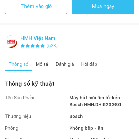
Thêm vào giỏ
Mua ngay
HMH Việt Nam
(
528
)
Thông số
Mô tả
Đánh giá
Hỏi đáp
Thông số kỹ thuật
Tên Sản Phẩm
Máy hút mùi âm tủ-kéo
Bosch HMH.DHI623GSG
Thương hiệu
Bosch
Phòng
Phòng bếp - ăn