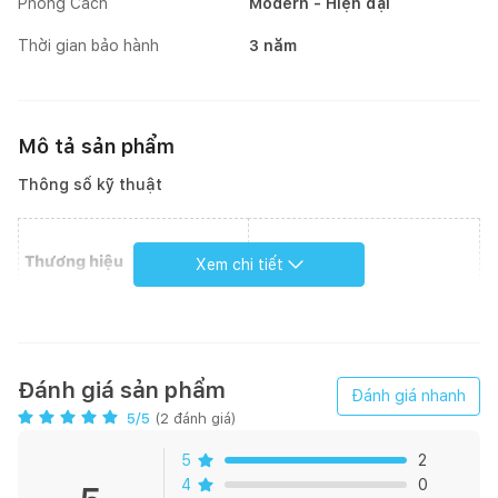
Phong Cách
Modern - Hiện đại
Thời gian bảo hành
3 năm
Mô tả sản phẩm
Thông số kỹ thuật
Thương hiệu
Bosch
Xem chi tiết
Xuất xứ
Ý
Đánh giá sản phẩm
Đánh giá nhanh
5
/5
(
2
đánh giá)
Loại sản phẩm
Âm tủ
5
2
Ngang 60cm
4
0