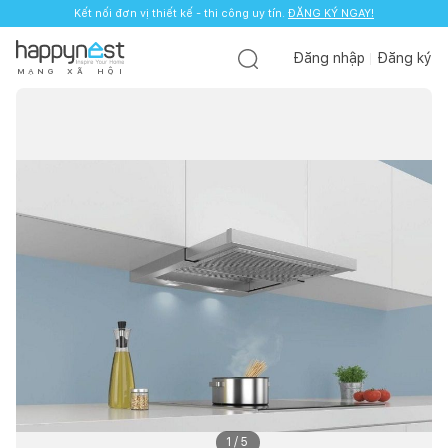
Kết nối đơn vị thiết kế - thi công uy tín.
ĐĂNG KÝ NGAY!
Đăng nhập
Đăng ký
M
Ạ
N
G
X
Ã
H
Ộ
I
1
/
5