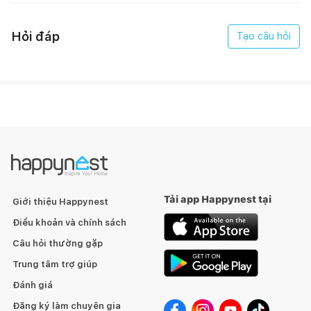
Hỏi đáp
Tạo câu hỏi
Độ ồn
Tối đa 70dB (Mức 3)
Hiệu điện thế
220-240V
Tần số
50 Hz
186 W
Tải app Happynest tại
Giới thiệu Happynest
Tổng công suất
Điều khoản và chính sách
Câu hỏi thường gặp
Trung tâm trợ giúp
Đánh giá
Tính năng
Đăng ký làm chuyên gia