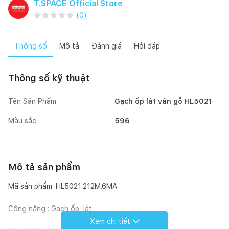
T.SPACE Official Store
(
0
)
Thông số
Mô tả
Đánh giá
Hỏi đáp
Thông số kỹ thuật
Tên Sản Phẩm
Gạch ốp lát vân gỗ HL5021
Màu sắc
596
Mô tả sản phẩm
Mã sản phẩm: HL5021.212M.6MA
Công năng : Gạch ốp, lát
Xem chi tiết