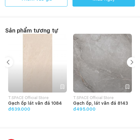
Sản phẩm tương tự
T.SPACE Official Store
T.SPACE Official Store
T
Gạch ốp lát vân đá 1084
Gạch ốp, lát vân đá 8143
đ639.000
đ495.000