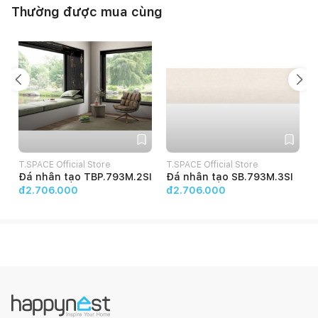
Thường được mua cùng
T.SPACE Official Store
T.SPACE Official Store
T
Đá nhân tạo TBP.793M.2SI
Đá nhân tạo SB.793M.3SI
đ2.706.000
đ2.706.000