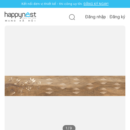
Kết nối đơn vị thiết kế - thi công uy tín.
ĐĂNG KÝ NGAY!
Đăng nhập
Đăng ký
M
Ạ
N
G
X
Ã
H
Ộ
I
1
/
9