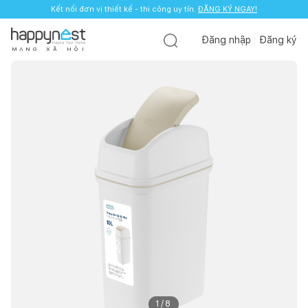
Kết nối đơn vị thiết kế - thi công uy tín.
ĐĂNG KÝ NGAY!
Đăng nhập
Đăng ký
M
Ạ
N
G
X
Ã
H
Ộ
I
1
/
8