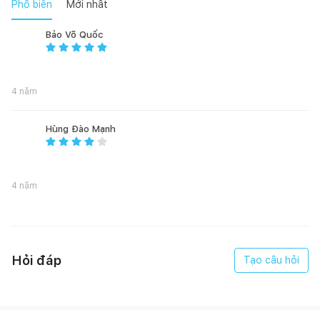
Phổ biến
Mới nhất
Quai treo túi rác 2 bên hông tiện lợi, nếu có phát sinh rác
Bảo Võ Quốc
sau khi đổ chỉ cần treo 2 bên.
4 năm
Kích thước: 261 x 170 x 425 mm
Hùng Đào Mạnh
Khối lượng: 716 g
4 năm
Chất liệu: Nhựa PP (Polypropylen), LDPE nguyên sinh, hạt
màu, inox và phụ gia kháng khuẩn Ag+
Hỏi đáp
Tạo câu hỏi
- Sản phẩm chính hãng 100% do Inochi Việt Nam sản xuất.