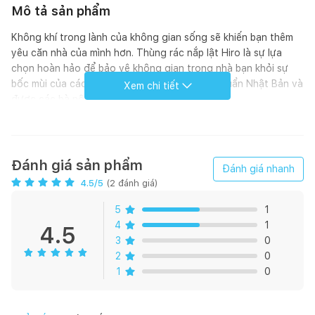
Mô tả sản phẩm
Không khí trong lành của không gian sống sẽ khiến bạn thêm
yêu căn nhà của mình hơn. Thùng rác nắp lật Hiro là sự lựa
chọn hoàn hảo để bảo vệ không gian trong nhà bạn khỏi sự
bốc mùi của các loại rác. Sản phẩm đạt tiêu chuẩn Nhật Bản và
Xem chi tiết
được các bà nội trợ tin dùng.
Đánh giá sản phẩm
Đánh giá nhanh
4.5
/5
(
2
đánh giá)
Thiết kế tối giản và tinh tế, phù hợp cho không gian sống
hiện đại
5
1
4
1
4.5
3
0
Phân tử Ion bạc kháng khuẩn, khử mùi.
2
0
1
0
Công nghệ giảm chấn giúp đóng/mở nắp êm.