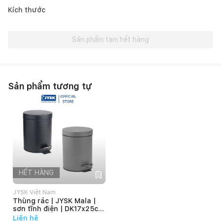
Kích thước
Sản phẩm tạm hết hàng
Sản phẩm tương tự
HẾT HÀNG
JYSK Việt Nam
Thùng rác | JYSK Mala |
sơn tĩnh điện | DK17x25cm
(3L)
Liên hệ