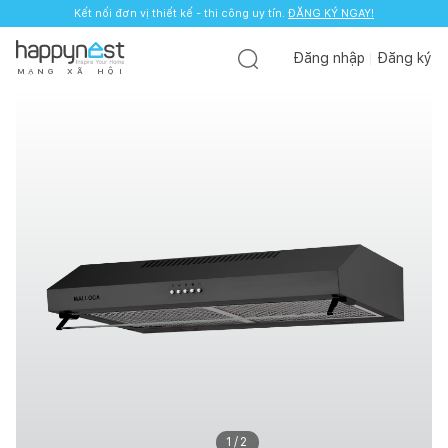
Kết nối đơn vị thiết kế - thi công uy tín.
ĐĂNG KÝ NGAY!
Đăng nhập
Đăng ký
M
Ạ
N
G
X
Ã
H
Ộ
I
1
/
2