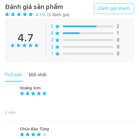
Đánh giá sản phẩm
Đánh giá nhanh
Lưới lọc : Nhôm
4.7
/5
(
3
đánh giá)
Thông số kỹ thuật:
5
2
4
1
4.7
2*40W Đèn LED
3
0
2
0
Công suất hút 500 m3/h
1
0
Công Suất : 2 x 100W
Phổ biến
Mới nhất
Điện áp : 220-240V/50Hz
Hoàng Sơn
Kích thước: W700 x D500 x H130mm
Xuất xứ : Trung Quốc (theo bản quyền Malloca)
3 năm
Chúc Bảo Tùng