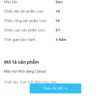
Màu sắc
Đen
Chiều dài sản phẩm (cm)
74
Chiều rộng sản phẩm (cm)
19
Chiều cao sản phẩm (cm)
57
Thời gian bảo hành
3 Năm
Mô tả sản phẩm
Máy hút khói dạng Classic
Chất liệu: Sơn tĩnh điện màu đen
Xem chi tiết
Điều khiển nút nhấn, 3 tốc độ
Khử mùi bằng than hoạt tính và đường ống thoát ra ngoài
Ø120