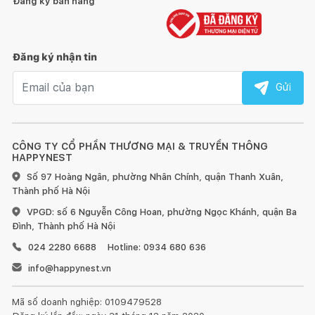
Đăng ký bán hàng
chính là niềm vui của chúng tôi. Vì khách hàng là thượng đế.
Xin chân thành cảm ơn!
Đăng ký nhận tin
Email nhận tin
Gửi
#phukientrangtritet #phukientet #decor #trangtri #ghome
#nha #sale #giamgia #dotrangtri #phukientrangtri #home
#homedecor #tet2023 #tetquymao #trangtritet #xuân2023
CÔNG TY CỔ PHẦN THƯƠNG MẠI & TRUYỀN THÔNG
#phukientrangtri #phukiengioquatet #quatet #decortet
HAPPYNEST
#trangtritet #phukientet
Số 97 Hoàng Ngân, phường Nhân Chính, quận Thanh Xuân,
Thành phố Hà Nội
#hoaluadeptinhte #hoatrangtridep #hoagiả #hoalụa #decor
VPGD: số 6 Nguyễn Công Hoan, phường Ngọc Khánh, quận Ba
#trangtrínhàcửa #phụkiệnchụpảnh #quàsinhnhật
Đình, Thành phố Hà Nội
#hoalụacaocấp #hoalụađẹptinhtế #cherry #câynhựa #trangtrí
024 2280 6688
Hotline: 0934 680 636
#câydâyleogiả #hoalụa #hoagia #hoalua #daodongdo
#daodongdocandai #canhhoadaodong #hoaxop #hoadao
info@happynest.vn
#daodong #hoagiacaocap #trangtrinhacua #hoagiatrangtri
#trangtricaydao #hoadaodongdo #canhhoagia #caygia
Mã số doanh nghiệp: 0109479528
#canhcherrymini #canhdaodong