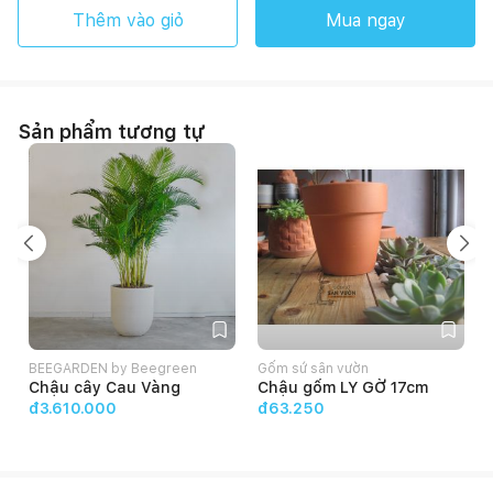
Thêm vào giỏ
Mua ngay
Sản phẩm tương tự
BEEGARDEN by Beegreen
Gốm sứ sân vườn
Chậu cây Cau Vàng
Chậu gốm LY GỜ 17cm
đ3.610.000
đ63.250