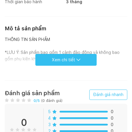
Thời gian bảo hành
3 tháng
Mô tả sản phẩm
THÔNG TIN SẢN PHẨM
*LƯU Ý: Sản phẩm bao gồm 1 cành đào đông và không bao
gồm phụ kiện khác
Xem chi tiết
1. Kích thước
Đánh giá sản phẩm
Đánh giá nhanh
- Chiều cao: 90cm
0
/5
(
0
đánh giá)
- Số lượng nhánh: 12 nhánh
5
0
4
0
0
3
0
2
0