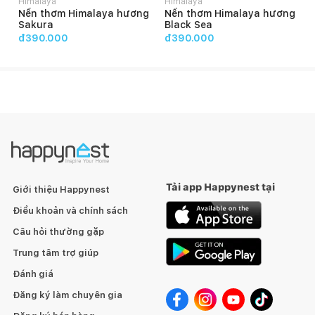
Himalaya
Himalaya
Nến thơm Himalaya hương
Nến thơm Himalaya hương
- Lớp cắt dập tinh tế không lộ liễu
Sakura
Black Sea
đ390.000
đ390.000
ỨNG DỤNG SẢN PHẨM
- Cắm hoa trang trí
- Đạo cụ chụp ảnh sản phẩm
- Trang trí bàn ăn, phòng bếp, quán cafe, trà sữa .....
Tải app Happynest tại
Giới thiệu Happynest
- Trang trí tủ bằng trang điểm giá sách,...
Điều khoản và chính sách
Câu hỏi thường gặp
Trung tâm trợ giúp
Cảm ơn quý khách hàng đã tin tưởng và lựa chọn sản phẩm
Đánh giá
của Ghome. Ghome xin được ghi nhận và phản hồi tất cả góp ý
Đăng ký làm chuyên gia
của quý khách hàng trong thời gian trong thời gian sớm nhất.
Với mỗi nhân viên của Ghome, sự hài lòng của khách hàng