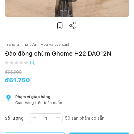
Trang trí nhà cửa
Hoa và cây cảnh
Đào đông chùm Ghome H22 DAO12N
(
0
)
đ
65.000
đ
61.750
Phạm vi giao hàng
Giao hàng trên toàn quốc
Số lượng
50
sản phẩm có sẵn