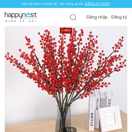
Kết nối đơn vị thiết kế - thi công uy tín.
ĐĂNG KÝ NGAY!
Đăng nhập
Đăng ký
M
Ạ
N
G
X
Ã
H
Ộ
I
1
/
5