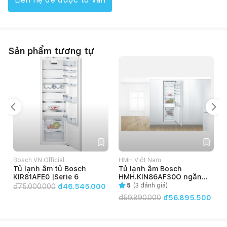
Sản phẩm tương tự
Bosch VN Official
HMH Việt Nam
Tủ lạnh âm tủ Bosch
Tủ lạnh âm Bosch
KIR81AFE0 |Serie 6
HMH.KIN86AF30O ngăn
đông dưới; 273L
5
(
3
đánh giá)
đ
75.000.000
đ46.545.000
đ
59.890.000
đ56.895.500