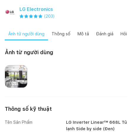
LG Electronics
(
203
)
Ảnh từ người dùng
Thông số
Mô tả
Đánh giá
Hỏi đ
Ảnh từ người dùng
BISCONS JSC VIỆT NAM
Thông số kỹ thuật
Tên Sản Phẩm
LG Inverter Linear™ 668L Tủ
lạnh Side by side (Đen)