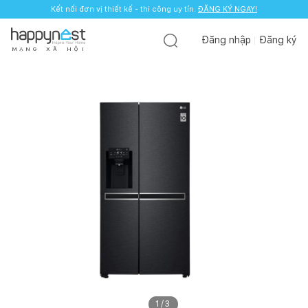
Kết nối đơn vị thiết kế - thi công uy tín.
ĐĂNG KÝ NGAY!
Đăng nhập
Đăng ký
M
Ạ
N
G
X
Ã
H
Ộ
I
1
/
3