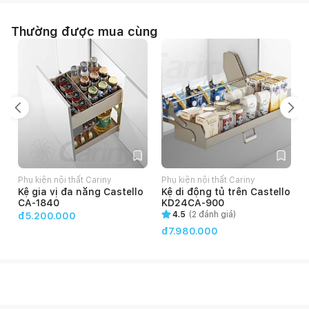
Thường được mua cùng
Phụ kiện nội thất Cariny
Phụ kiện nội thất Cariny
P
Kệ gia vị đa năng Castello
Kệ di động tủ trên Castello
CA-1840
KD24CA-900
4.5
(
2
đánh giá)
đ5.200.000
đ7.980.000