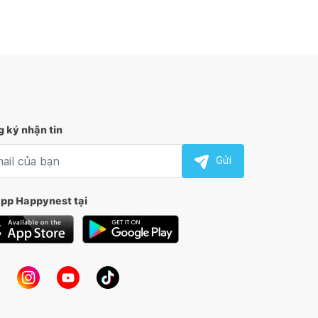
 ký nhận tin
l nhận tin
Gửi
app Happynest tại