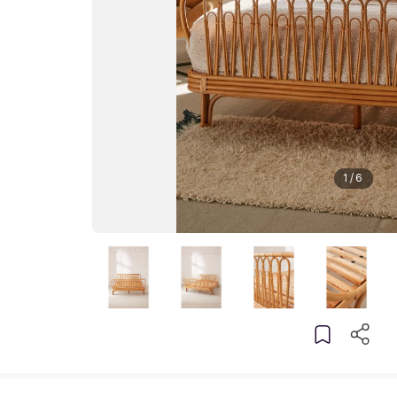
1
/
6