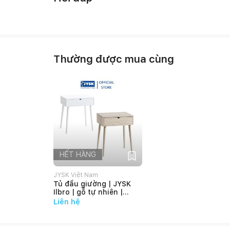
Thường được mua cùng
HẾT HÀNG
JYSK Việt Nam
Tủ đầu giường | JYSK
Ilbro | gỗ tự nhiên |
45x54x32cm
Liên hệ