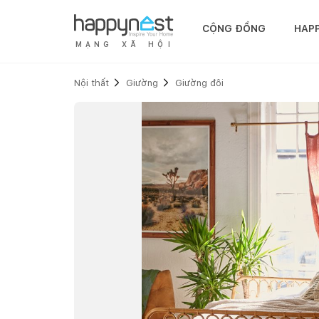
CỘNG ĐỒNG
HAP
M
Ạ
N
G
X
Ã
H
Ộ
I
Nội thất
Giường
Giường đôi