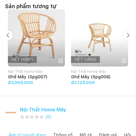
Sản phẩm tương tự
HẾT HÀNG
HẾT HÀNG
Nội Thất Home Mây
Nội Thất Home Mây
Ghế Mây (Spg007)
Ghế Mây (Spg008)
đ3.000.000
đ3.125.000
Nội Thất Home Mây
(
0
)
Ảnh từ người dùng
Thông số
Mô tả
Đánh giá
Hỏi đ