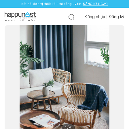
Kết nối đơn vị thiết kế - thi công uy tín.
ĐĂNG KÝ NGAY!
Đăng nhập
Đăng ký
M
Ạ
N
G
X
Ã
H
Ộ
I
1
/
4