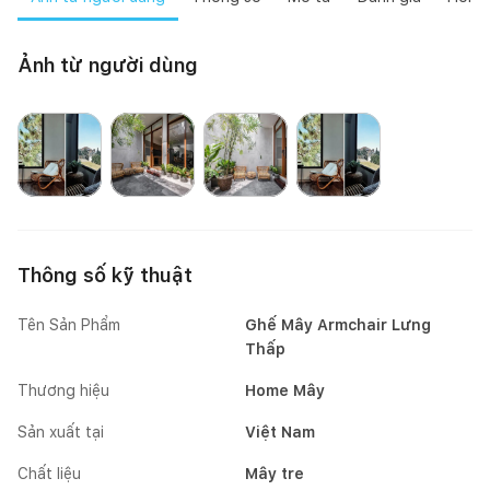
Ảnh từ người dùng
Happynest
Mai Mốc
Happynest
Thông số kỹ thuật
Tên Sản Phẩm
Ghế Mây Armchair Lưng
Thấp
Thương hiệu
Home Mây
Sản xuất tại
Việt Nam
Chất liệu
Mây tre