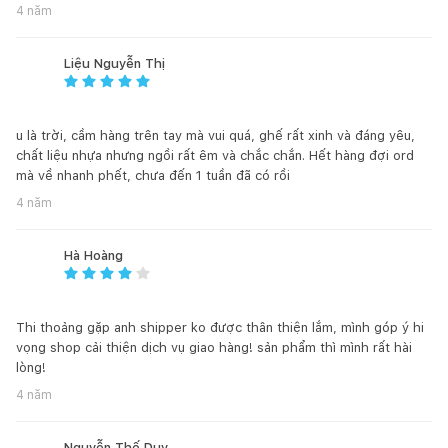
học bài hơn
4 năm
- Với thiết kế 4 chân trụ giúp chiếc ghế giữ cân bằng tốt hơn,
Liệu Nguyễn Thị
chân ghế có miếng hút chân không để không bị trượt và chịu
lực tốt hơn
- Ghế ngồi cho bé được làm từ nhựa nguyên sinh cao cấp, an
u là trời, cầm hàng trên tay mà vui quá, ghế rất xinh và đáng yêu,
toàn tuyệt đối, bề mặt láng mịn không làm trầy ca của bé. Các
chất liệu nhựa nhưng ngồi rất êm và chắc chắn. Hết hàng đợi ord
mà về nhanh phết, chưa đến 1 tuần đã có rồi
góc cạnh bo tròn tăng tính thẩm mỹ và an toàn cho bé không
sợ bị cộc đầu hay va quệt...
4 năm
- Chiếc ghế nhỏ xinh phù hợp cho các bé mầm non tới tiểu học
Hà Hoàng
- Cách lắp lại vô cùng đơn giản cho ba mẹ tự tháo lắp tại nhà
Thi thoảng gặp anh shipper ko được thân thiện lắm, mình góp ý hi
*Lưu ý:
Để đảm bảo quyền lợi của Quý Khách, phí vận chuyển
vọng shop cải thiện dịch vụ giao hàng! sản phẩm thì mình rất hài
sẽ được "BBT Global-Vì nụ cười trẻ thơ" thông báo đến Quý
lòng!
Khách sau khi chúng tôi tiếp nhận đơn hàng và kiểm tra với
4 năm
bên vận chuyển thứ ba. Rất mong Quý Khách cảm thông cho
sự bất tiện này!
Nguyễn Thế Duy