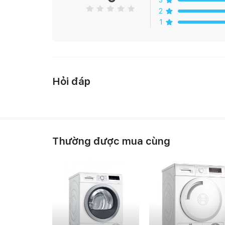
3
2
ezDispense™
1
Tỉ lệ chính xác, sử dụng lâu dài. ezDispense™ tự độ
dụng lên đến 35 lần.
Hỏi đáp
TurboWash™360˚ Giặt thật sạch trong 39 phút
Với TurboWash™360˚, bạn có thể giặt thật sạch chỉ
của vòi phun đa chiều 3D tiếp cận đến mọi vị trí của
Thường được mua cùng
Hiệu quả năng lượng dẫn đầu thị trường
Đạt được cấp độ A* là phân loại tiết kiệm năng lượ
công nghệ TurboWash™.
Steam™