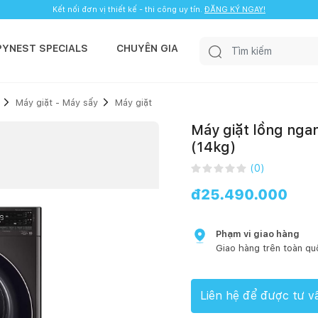
Kết nối đơn vị thiết kế - thi công uy tín.
ĐĂNG KÝ NGAY!
PYNEST SPECIALS
CHUYÊN GIA
Máy giặt - Máy sấy
Máy giặt
Máy giặt lồng nga
(14kg)
(
0
)
đ
25.490.000
Phạm vi giao hàng
Giao hàng trên toàn qu
Liên hệ để được tư v