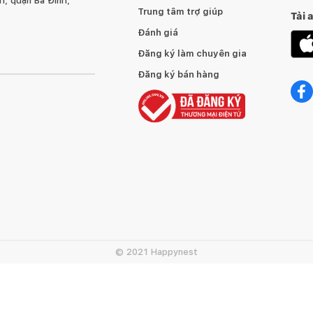
, quận Ba Đình,
Trung tâm trợ giúp
Tải 
Đánh giá
bạn cần. Hỏi "Giặt chu trình nào rồi?", loa AI sẽ nghe và
Đăng ký làm chuyên gia
Đăng ký bán hàng
© 2021 Happynest