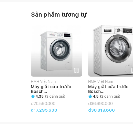
Sản phẩm tương tự
HMH Việt Nam
HMH Việt Nam
Máy giặt cửa trước
Máy giặt cửa trước
Bosch
Bosch
HMH.WAT28482SG 9kg
HMH.WAX32M40SG 1
4.35
(
3
đánh giá)
4.5
(
2
đánh giá)
đ
20.590.000
đ
36.690.000
đ17.295.600
đ30.819.600