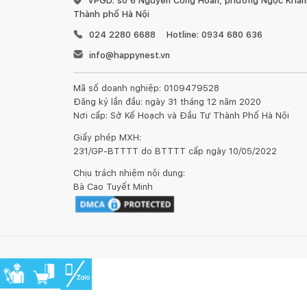
VPGD: số 6 Nguyễn Công Hoan, phường Ngọc Khánh
Điều khiển đơn giản với Trợ lý giọng nói
Thành phố Hà Nội
024 2280 6688
Hotline: 0934 680 636
Nói rõ cho máy giặt của bạn biết bạn cần gì, khi nào 
kiểm tra chu trình để trả lời cho bạn.
info@happynest.vn
Mã số doanh nghiệp: 0109479528
Đăng ký lần đầu: ngày 31 tháng 12 năm 2020
Nơi cấp: Sở Kế Hoạch và Đầu Tư Thành Phố Hà Nội
Giấy phép MXH:
231/GP-BTTTT do BTTTT cấp ngày 10/05/2022
Chịu trách nhiệm nội dung:
Bà Cao Tuyết Minh