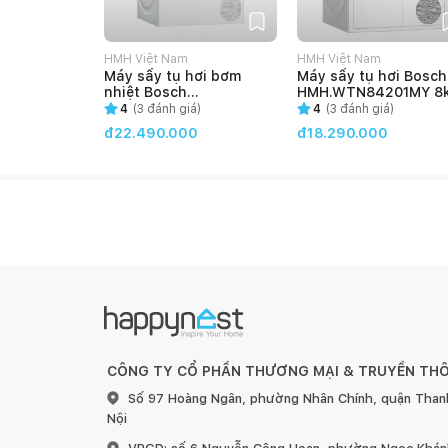
Ít nhăn hơn và sạch hơn. Công nghệ LG Steam™ giúp
HMH Việt Nam
HMH Việt Nam
bụi có thể gây dị ứng hoặc các vấn đề về hô hấp, đ
Máy sấy tụ hơi bơm
Máy sấy tụ hơi Bosch
nhiệt Bosch
HMH.WTN84201MY 8
Độ bền
HMH.WTR85V00SG 8kg
mặt nhựa kín
4
(
3
đánh giá)
4
(
3
đánh giá)
đ22.490.000
đ18.290.000
Bền và sạch hơn. Cửa kính cường lực bền và thanh 
vệ sinh.
Thiết kế
Hình thức ưa nhìn và thanh lịch hơn. Hình thức ưa n
bằng kim loại.
ThinQ™
CÔNG TY CỔ PHẦN THƯƠNG MẠI & TRUYỀN TH
Thiết bị thông minh. Với công nghệ ThinQ™, máy giặ
xa đến việc tải xuống chu trình giặt bổ sung. Dễ dà
Số 97 Hoàng Ngân, phường Nhân Chính, quận Than
với Kết nối Wi-Fi.
Nội