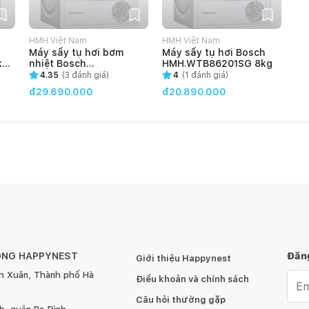
 loại bỏ 99,9% các chất gây dị ứng, chẳng hạn như mạt
HMH Việt Nam
HMH Việt Nam
ồng thời giúp giảm nhăn 30.
Máy sấy tụ hơi bơm
Máy sấy tụ hơi Bosch
kg
nhiệt Bosch
HMH.WTB86201SG 8kg
HMH.WTW85400SG 9kg
4.35
(
3
đánh giá)
4
(
1
đánh giá)
đ29.690.000
đ20.890.000
lịch bên ngoài và cần nâng bằng thép không gỉ bền và hợp
hìn hơn và kích thước núm vặn lớn hơn với phần hoàn thiện
ÔNG HAPPYNEST
Đăng
t của bạn sẽ thông minh hơn từ việc vận hành đồ giặt từ
Giới thiệu Happynest
ng tương tác với máy giặt và truy cập các cải tiến mới nhất
h Xuân, Thành phố Hà
Emai
Điều khoản và chính sách
Câu hỏi thường gặp