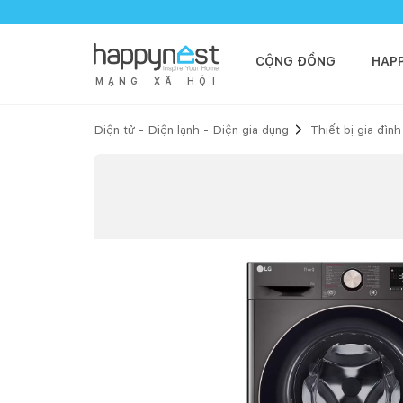
CỘNG ĐỒNG
HAP
M
Ạ
N
G
X
Ã
H
Ộ
I
Điện tử - Điện lạnh - Điện gia dụng
Thiết bị gia đình