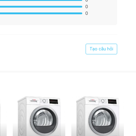
0
0
0
ng lấy ra lượng nước giặt và xả thích hợp, có thể được sử
Tạo câu hỏi
 trong 39 phút với khả năng bảo vệ vải tốt hơn. 4 hướng
 quần áo.
ng cao nhất theo cấp độ năng lượng EU (A đến G)** với