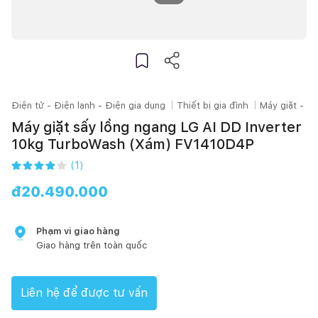
Điện tử - Điện lạnh - Điện gia dụng
Thiết bị gia đình
Máy giặt - M
Máy giặt sấy lồng ngang LG AI DD Inverter
10kg TurboWash (Xám) FV1410D4P
(
1
)
đ
20.490.000
Phạm vi giao hàng
Giao hàng trên toàn quốc
Liên hệ để được tư vấn