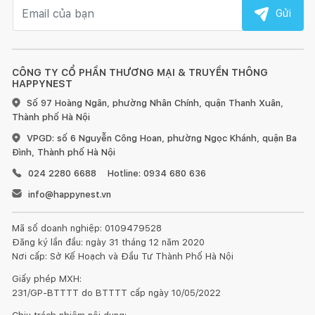
Email nhận tin
Gửi
AI DD™
CÔNG TY CỔ PHẦN THƯƠNG MẠI & TRUYỀN THÔNG
HAPPYNEST
Chăm sóc thông minh giúp bảo vệ sợi vải 18%. AI DD™ mang
Số 97 Hoàng Ngân, phường Nhân Chính, quận Thanh Xuân,
đến khả năng giặt tối ưu hóa để bảo vệ đồ giặt của bạn bằng
Thành phố Hà Nội
cách tự động cảm nhận độ mềm của vải.
VPGD: số 6 Nguyễn Công Hoan, phường Ngọc Khánh, quận Ba
TurboWash™
Đình, Thành phố Hà Nội
024 2280 6688
Hotline: 0934 680 636
Tiết kiệm thời gian để tận hưởng cuộc sống tốt đẹp hơn. Công
info@happynest.vn
nghệ TurboWash™ làm sạch đồ giặt của bạn trong 59 phút.
Dành ít thời gian hơn để giặt giũ và nhiều thời gian hơn để tận
Mã số doanh nghiệp: 0109479528
hưởng cuộc sống.
Đăng ký lần đầu: ngày 31 tháng 12 năm 2020
Nơi cấp: Sở Kế Hoạch và Đầu Tư Thành Phố Hà Nội
Hiệu quả năng lượng
Giấy phép MXH:
Hiệu quả năng lượng dẫn đầu thị trường. Đạt được cấp độ A*
231/GP-BTTTT do BTTTT cấp ngày 10/05/2022
là phân loại tiết kiệm năng lượng cao nhất theo cấp độ năng