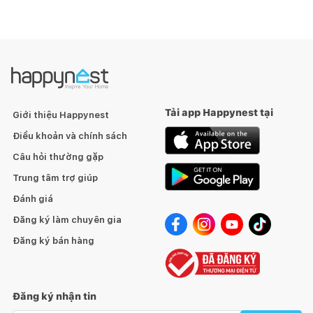
Ghép nối thông minh: Với máy sấy LG Vivace
Tải xuống chu trình: Có
Chẩn đoán thông minh: Có
ThinQ (Wi-Fi)
: WiFi
KÍCH THƯỚC VÀ TRỌNG LƯỢNG
Kích thước sản phẩm (Rộng x Cao x Sâu mm):
Tải app Happynest tại
Giới thiệu Happynest
600*850*565
Điều khoản và chính sách
Câu hỏi thường gặp
Các tính năng chính
Trung tâm trợ giúp
Đánh giá
Đăng ký làm chuyên gia
Đăng ký bán hàng
Động cơ Direct Drive™ - Bảo hành 10 năm
TurboWash™ - Tiết kiệm thời gian
Steam+™ - Ít nếp nhăn và vệ sinh hơn
AIDD™ - Bảo vệ vải
Đăng ký nhận tin
Yên tĩnh - Hiệu quả năng lượng Loại A