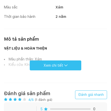
Màu sắc
Xám
Thời gian bảo hành
2 năm
Mô tả sản phẩm
VẬT LIỆU & HOÀN THIỆN
Màu phần thân: Xám
Kiểu cửa: Kính cường lực
Xem chi tiết
CÔNG SUẤT
Công suất sấy khô tối đa (kg): 6
Công suất giặt tối đa (kg): 10
Đánh giá sản phẩm
Đánh giá nhanh
4
/5
(
1
đánh giá)
ĐIỀU KHIỂN & MÀN HÌNH
5
0