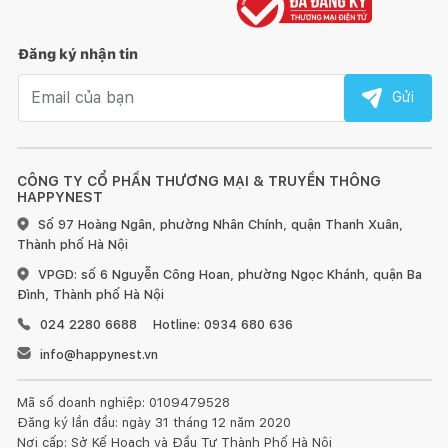
Thiết kế hình thức ưa nhìn và thanh lịch hơn
Hình thức ưa nhìn hơn và kích thước núm vặn lớn hơn với phần
Đăng ký nhận tin
hoàn thiện bằng kim loại.
Email nhận tin
Gửi
Giảm rung, giảm ồn
Động cơ dẫn động trực tiếp là trái tim mang đến sức mạnh cho
CÔNG TY CỔ PHẦN THƯƠNG MẠI & TRUYỀN THÔNG
máy giặt, có độ tin cậy rất cao và cực kì êm ái. Chúng tôi biết
HAPPYNEST
đây là một trong những động cơ máy giặt tốt nhất trên thị
Số 97 Hoàng Ngân, phường Nhân Chính, quận Thanh Xuân,
trường, đó là lý do vì sao tất cả máy giặt của chúng tôi đều có
Thành phố Hà Nội
thời gian bảo hành 10 năm cho động cơ. Quả là một mức bảo
hành tuyệt vời phải không?
VPGD: số 6 Nguyễn Công Hoan, phường Ngọc Khánh, quận Ba
Đình, Thành phố Hà Nội
ThinQ™
024 2280 6688
Hotline: 0934 680 636
info@happynest.vn
Thiết bị thông minh. Với công nghệ ThinQ™, máy giặt của bạn
sẽ thông minh hơn từ việc vận hành đồ giặt từ xa đến việc tải
xuống chu trình giặt bổ sung. Dễ dàng tương tác với máy giặt
Mã số doanh nghiệp: 0109479528
Đăng ký lần đầu: ngày 31 tháng 12 năm 2020
và truy cập các cải tiến mới nhất với Kết nối Wi-Fi.
Nơi cấp: Sở Kế Hoạch và Đầu Tư Thành Phố Hà Nội