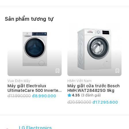
Sản phẩm tương tự
Vua Điện Máy
HMH Việt Nam
Máy giặt Electrolux
Máy giặt cửa trước Bosch
UltimateCare 500 Inverter
HMH.WAT28482SG 9kg
9 kg EWF9024P5WB
4.35
(
3
đánh giá)
đ
13.990.000
đ8.990.000
đ
20.590.000
đ17.295.600
LG Electronics