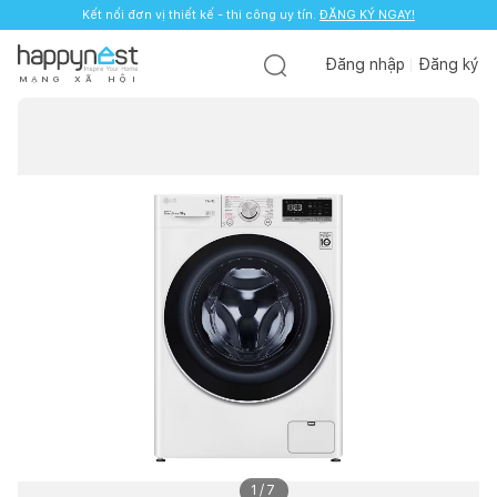
Kết nối đơn vị thiết kế - thi công uy tín.
ĐĂNG KÝ NGAY!
Đăng nhập
Đăng ký
M
Ạ
N
G
X
Ã
H
Ộ
I
1
/
7