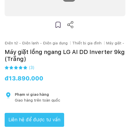
Điện tử - Điện lạnh - Điện gia dụng
Thiết bị gia đình
Máy giặt - M
Máy giặt lồng ngang LG AI DD Inverter 9kg
(Trắng)
(
3
)
đ
13.890.000
Phạm vi giao hàng
Giao hàng trên toàn quốc
Liên hệ để được tư vấn