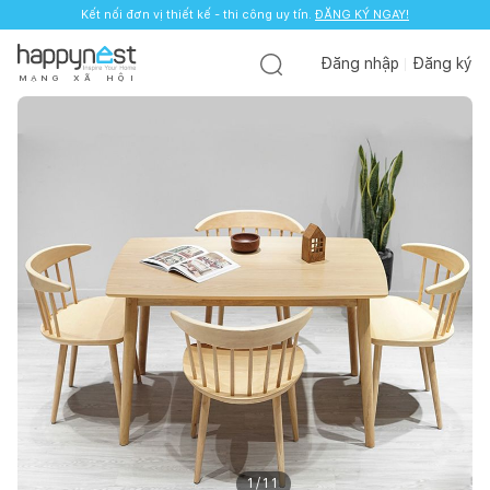
Kết nối đơn vị thiết kế - thi công uy tín.
ĐĂNG KÝ NGAY!
Đăng nhập
Đăng ký
M
Ạ
N
G
X
Ã
H
Ộ
I
1
/
11