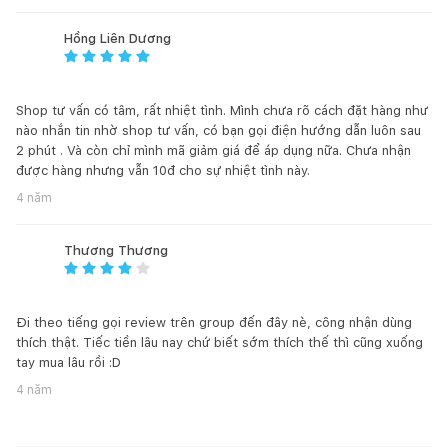
là gỗ cao su đã qua chế biến chống cong vênh mối mọt, đạt
trình độ thẩm mỹ và có độ bền rất cao. Nệm ghế dầy dặn, bọc
Hồng Liên Dương
vải cao cấp giúp người ngồi thoải mái và dễ chịu.
Bạn không thích kiểu mix này? Hãy tham khảo các mẫu
bàn ăn
và
ghế ăn
để phối theo đúng ý mình nhé.
Shop tư vấn có tâm, rất nhiệt tình. Mình chưa rõ cách đặt hàng như
GIỚI THIỆU CHẤT LIỆU:
nào nhắn tin nhờ shop tư vấn, có bạn gọi điện hướng dẫn luôn sau
2 phút . Và còn chỉ mình mã giảm giá để áp dụng nữa. Chưa nhận
QUY CÁCH SẢN PHẨM:
được hàng nhưng vẫn 10đ cho sự nhiệt tình này.
4 năm
Thương Thương
ĐIỀU KHOẢN MIỄN TRÁCH:
Đi theo tiếng gọi review trên group đến đây nè, công nhận dùng
thích thật. Tiếc tiền lâu nay chứ biết sớm thích thế thì cũng xuống
tay mua lâu rồi :D
4 năm
Màu sắc sản phẩm có thể khác biệt giữa hình ảnh và thực tế
do hiệu ứng ánh sáng hoặc thiết bị hiển thị.