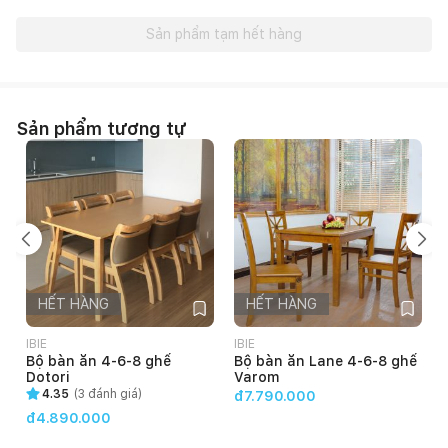
Sản phẩm tạm hết hàng
Sản phẩm tương tự
HẾT HÀNG
HẾT HÀNG
IBIE
IBIE
I
Bộ bàn ăn 4-6-8 ghế
Bộ bàn ăn Lane 4-6-8 ghế
Dotori
Varom
L
4.35
(
3
đánh giá)
đ7.790.000
đ4.890.000