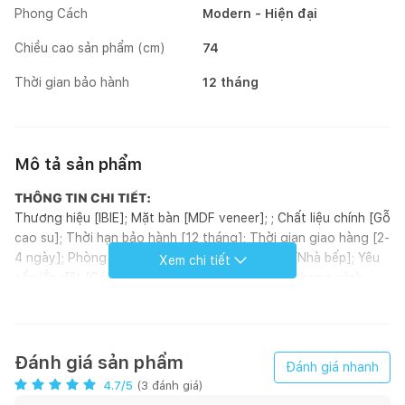
Phong Cách
Modern - Hiện đại
Chiều cao sản phẩm (cm)
74
Thời gian bảo hành
12 tháng
Mô tả sản phẩm
THÔNG TIN CHI TIẾT:
Thương hiệu [IBIE]; Mặt bàn [MDF veneer]; ; Chất liệu chính [Gỗ
cao su]; Thời hạn bảo hành [12 tháng]; Thời gian giao hàng [2-
4 ngày]; Phòng chính [Phòng ăn]; Phòng khác [Nhà bếp]; Yêu
Xem chi tiết
cầu lắp đặt [Có]; Tình trạng tồn kho [Có sẵn]; Phong cách
[Modern]; Hoàn thiện [Sơn PU]; Loại sản phẩm [Bàn]; Xuất xứ
[Việt Nam]; ; Đơn vị tính [Bộ]; Kiểu dáng [Hình chữ nhật]
GIỚI THIỆU SẢN PHẨM:
Kích thước bàn ăn 4 ghế là 1200 x 750 x 740 mm, 6 ghế là
Đánh giá sản phẩm
Đánh giá nhanh
1650 x 800 x 740 mm. Số lượng ghế được tính toán để có thể
4.7
/5
(
3
đánh giá)
lọt gầm bàn cùng bộ tương ứng. Ngoài ra, Quý khách có thể