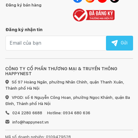
Đăng ký bán hàng
Đăng ký nhận tin
Tránh để đồ quá nóng hoặc quá lạnh trực tiếp lên bề mặt
gỗ, hãy dùng miếng lót bên dưới.
Email nhận tin
Gửi
Sử dụng vải khô để làm sạch bề mặt gỗ ngay khi bị bẩn.
Đối với đồ nội thất làm từ gỗ, chúng tôi khuyến nghị nên
CÔNG TY CỔ PHẦN THƯƠNG MẠI & TRUYỀN THÔNG
dùng sáp và xi bóng gỗ để chà sạch và làm mới ít nhất 6 tháng
HAPPYNEST
một lần.
Số 97 Hoàng Ngân, phường Nhân Chính, quận Thanh Xuân,
Thành phố Hà Nội
Đồ nội thất bằng gỗ sẽ có sự khác nhau về vân gỗ hoặc
VPGD: số 6 Nguyễn Công Hoan, phường Ngọc Khánh, quận Ba
những tì vết tự nhiên mà không làm ảnh hưởng đến chất lượng
Đình, Thành phố Hà Nội
và tính thẩm mỹ của sản phẩm.
024 2280 6688
Hotline: 0934 680 636
info@happynest.vn
Mã số doanh nghiệp: 0109479528