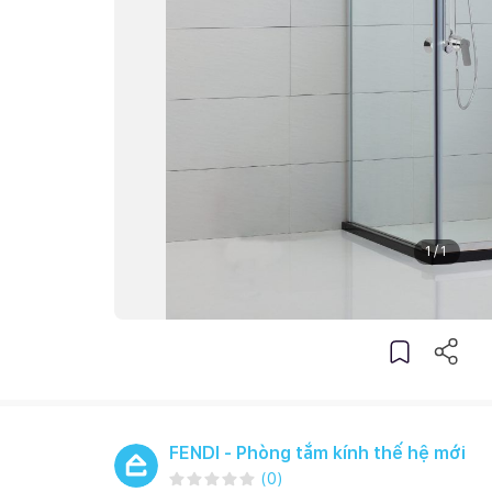
1
/
1
FENDI - Phòng tắm kính thế hệ mới
(
0
)