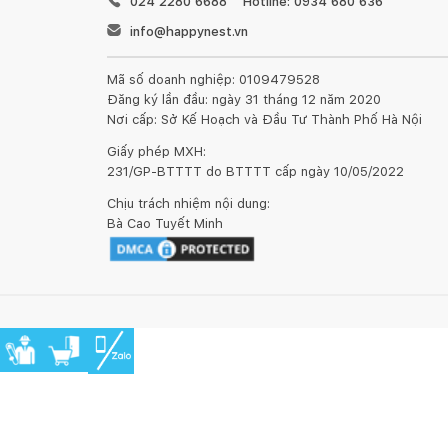
024 2280 6688
Hotline: 0934 680 636
nghiêng tới2 cm và có thể mở rộng thêm từ2m – 4c
info@happynest.vn
Mã số doanh nghiệp: 0109479528
7. An toàn cho sức khỏe: Thiết kế cánh cửa mở ra n
Đăng ký lần đầu: ngày 31 tháng 12 năm 2020
tắm. Đặc biệt đối với trường hợp xảy ra sự cố trượ
Nơi cấp: Sở Kế Hoạch và Đầu Tư Thành Phố Hà Nội
dàng mở cửa sơ cứu.
Giấy phép MXH:
231/GP-BTTTT do BTTTT cấp ngày 10/05/2022
8. Bảo vệ môi trường: Sử dụng Phòng tắmKính Fendi 
Chịu trách nhiệm nội dung:
Bà Cao Tuyết Minh
9. Bảo hành 5 năm: Sản phẩm được bảo hành chính 