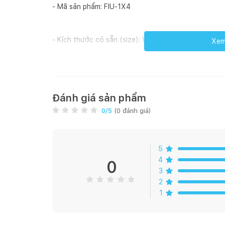
- Mã sản phẩm: FIU-1X4
- Kích thước có sẵn (size): W x D x H (mm) 900 x 
Xem 
- Vật liệu (Materials): Bản lề, thanh ngang, vít Inox
Đánh giá sản phẩm
- Màu hoàn thiện: Inox
0
/5
(
0
đánh giá)
- Kính: 8mm
5
4
0
3
- Kích thước đặt hàng (Customizable Range) W: 90
2
1
- Tính năng ưu việt