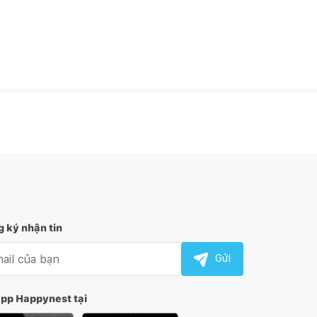
 ký nhận tin
l nhận tin
Gửi
app Happynest tại