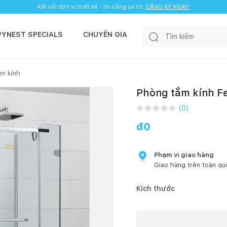
Kết nối đơn vị thiết kế - thi công uy tín.
ĐĂNG KÝ NGAY!
PYNEST SPECIALS
CHUYÊN GIA
m kính
Phòng tắm kính Fe
(
0
)
đ
0
Phạm vi giao hàng
Giao hàng trên toàn qu
Kích thước