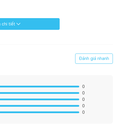
900 x2000
chi tiết
 SUS304, Kính cường lực, diềm vân đá, giăng EVA các loại.
Đánh giá nhanh
0
0
0
0 -1100 D: 900-1000 H:1900 -2100
0
0