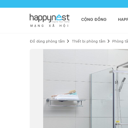
CỘNG ĐỒNG
HAP
M
Ạ
N
G
X
Ã
H
Ộ
I
Đồ dùng phòng tắm
Thiết bị phòng tắm
Phòng tắ