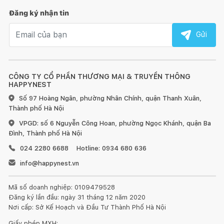
3. Chính sách đổi/trả, bảo hành
(với các sản phẩm thuộc
Đăng ký nhận tin
thương hiệu Flexfit)
Email nhận tin
Gửi
- Bảo hành 1 đổi 1 trong vòng 7 ngày nếu sản phẩm lỗi kĩ
thuật, từ chối bảo hành với các trường hợp đã quá hạn.
- Bảo hành chất lượng sản phẩm theo quy định của nhà cung
CÔNG TY CỔ PHẦN THƯƠNG MẠI & TRUYỀN THÔNG
HAPPYNEST
cấp.
Số 97 Hoàng Ngân, phường Nhân Chính, quận Thanh Xuân,
- Chúng tôi từ chối bảo hành hoặc gửi bù/đổi/trả sản phẩm
Thành phố Hà Nội
trong mọi điều kiện với các trường hợp đã có biên bản đồng
VPGD: số 6 Nguyễn Công Hoan, phường Ngọc Khánh, quận Ba
kiểm giữa bên vận chuyển và quý khách hàng.
Đình, Thành phố Hà Nội
024 2280 6688
Hotline: 0934 680 636
Khi nhận được sản phẩm giao sai hoặc thiếu so với đơn hàng
đã đặt, Quý khách vui lòng phản hồi lại cho Happynest trong
info@happynest.vn
vòng 7 ngày kể từ lúc đơn hàng giao tới và sản phẩm cần
được đảm bảo giữ nguyên chưa qua sử dụng.
Mã số doanh nghiệp: 0109479528
Đăng ký lần đầu: ngày 31 tháng 12 năm 2020
Để đảm bảo quyền lợi khách hàng và Happynest có cơ sở làm
Nơi cấp: Sở Kế Hoạch và Đầu Tư Thành Phố Hà Nội
việc với các bộ phận liên quan, với tất cả yêu cầu đổi/trả/bảo
Giấy phép MXH: