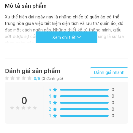
Mô tả sản phẩm
Xu thế hiện đại ngày nay là những chiếc tủ quần áo có thể
trung hòa giữa việc tiết kiệm diện tích và lưu trữ quần áo, đồ
đạc một cách ngăn nắp. Những thiết kế tủ thông minh, giấu
bớt được sự cồng kềnh mà vẫn đảm bảo công năng là sự lựa
Xem chi tiết
chọn hoàn hảo.
Tủ áo Easy mang đến hai phương án: thiết kế tủ 4 cánh mở
(lưu trữ nhiều hơn) và thiết kế tủ 3 cánh mở có kệ trang trí (lưu
trữ và thẩm mỹ). Chi tiết trang trí được các Kiến trúc sư lựa
Đánh giá sản phẩm
Đánh giá nhanh
chọn là màu vân gỗ tự nhiên màu nắng vàng giúp không gian
0
/5
(
0
đánh giá)
trở nên sáng sủa, thoáng đãng hơn nhiều.
5
0
1. Thông số kỹ thuật
4
0
0
3
0
- Chất liệu:Gỗ MFC từ các thương hiệu lớn như Minh Long, An
2
0
Cường, Panex,...
1
0