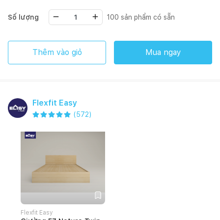
Số lượng
100
sản phẩm có sẵn
Thêm vào giỏ
Mua ngay
Flexfit Easy
(
572
)
Flexfit Easy