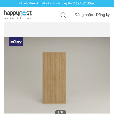
Kết nối đơn vị thiết kế - thi công uy tín.
ĐĂNG KÝ NGAY!
Đăng nhập
Đăng ký
M
Ạ
N
G
X
Ã
H
Ộ
I
1
/
8