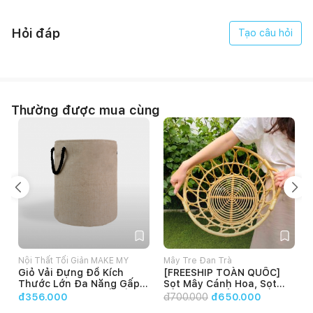
Hỏi đáp
Tạo câu hỏi
Thường được mua cùng
- Kích thước: 1000*600*2200
Nội Thất Tối Giản MAKE MY
Mây Tre Đan Trà
Giỏ Vải Đựng Đồ Kích
[FREESHIP TOÀN QUỐC]
HOME
Thước Lớn Đa Năng Gấp
Sọt Mây Cánh Hoa, Sọt
Gọn, Túi Đựng Quần Áo
Mây Đựng Đồ, Decor Nhà -
đ356.000
đ
700.000
đ650.000
Bẩn, Chăn Màn, Giặt Giũ
Xưởng Bàn Ghế Mây Tre