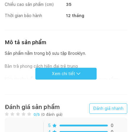
Chiều cao sản phẩm (cm)
35
Thời gian bảo hành
12 tháng
Mô tả sản phẩm
Sản phẩm nằm trong bộ sưu tập Brooklyn.
Bàn trà phong cách hiện đại trẻ trung
Xem chi tiết
Kích thước kiểu dáng nhẹ nhàng tiết kiệm không gian sống
Dễ dàng kết hợp với nội thất.
Vận chuyển và lăp đặt dễ dàng.
Đánh giá sản phẩm
Đánh giá nhanh
0
/5
(
0
đánh giá)
5
0
4
0