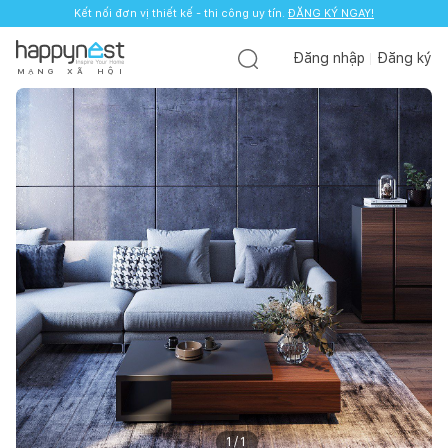
Kết nối đơn vị thiết kế - thi công uy tín.
ĐĂNG KÝ NGAY!
Đăng nhập
Đăng ký
M
Ạ
N
G
X
Ã
H
Ộ
I
1
/
1