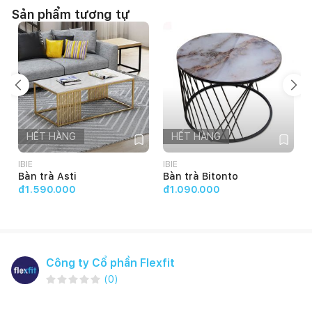
Sản phẩm tương tự
HẾT HÀNG
HẾT HÀNG
IBIE
IBIE
C
Bàn trà Asti
Bàn trà Bitonto
đ1.590.000
đ1.090.000
Công ty Cổ phần Flexfit
(
0
)