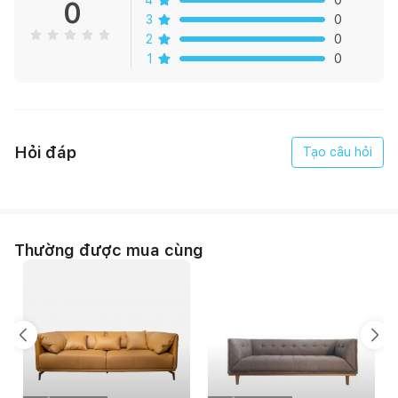
0
3
0
2
0
1
0
Hỏi đáp
Tạo câu hỏi
Thường được mua cùng