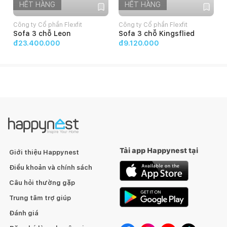
HẾT HÀNG
HẾT HÀNG
Công ty Cổ phần Flexfit
Công ty Cổ phần Flexfit
C
Sofa 3 chỗ Leon
Sofa 3 chỗ Kingsflied
đ23.400.000
đ9.120.000
Tải app Happynest tại
Giới thiệu Happynest
Điều khoản và chính sách
Câu hỏi thường gặp
Trung tâm trợ giúp
Đánh giá