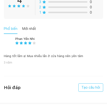
4
3
0
2
0
1
0
Phổ biến
Mới nhất
Phan Yến Nhi
Hàng tốt lắm ạ! Mua nhiều lần ở cửa hàng nên yên tâm
3 năm
Hỏi đáp
Tạo câu hỏi