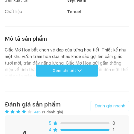
Sản xuất tại
Việt Nam
Chất liệu
Tencel
Mô tả sản phẩm
Giấc Mơ Hoa bắt chọn vẻ đẹp của từng họa tiết. Thiết kế như
một khu vườn trăm hoa đua nhau khoe sắc gợi lên cảm giác
tươi mới, tràn đầy năng lượng. Giấc Mơ Hoa gửi gắm thông
điệp về tinh thần lạc quan, sôi nổi, đưa con người đến một thế
Xem chi tiết
giới ngập tràn hoa thơm rực rỡ.
Vỏ gối tựa Giấc Mơ Hoa - ESTJ24032 gồm 01 vỏ gối tựa kích
thước 45x45
Đánh giá sản phẩm
Đánh giá nhanh
Chất liệu Tencel
4
/5
(
1
đánh giá)
Họa tiết Thêu
5
0
4
1