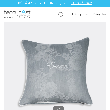
Kết nối đơn vị thiết kế - thi công uy tín.
ĐĂNG KÝ NGAY!
Đăng nhập
Đăng ký
M
Ạ
N
G
X
Ã
H
Ộ
I
1
/
4