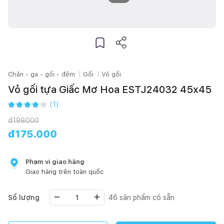
Chăn - ga - gối - đệm
Gối
Vỏ gối
Vỏ gối tựa Giấc Mơ Hoa ESTJ24032 45x45
(
1
)
đ
199.000
đ
175.000
Phạm vi giao hàng
Giao hàng trên toàn quốc
Số lượng
46
sản phẩm có sẵn