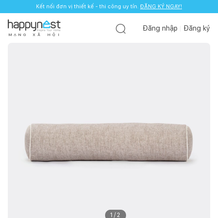
Kết nối đơn vị thiết kế - thi công uy tín.
ĐĂNG KÝ NGAY!
Đăng nhập
Đăng ký
M
Ạ
N
G
X
Ã
H
Ộ
I
1
/
2