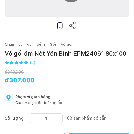
Chăn - ga - gối - đệm
Gối
Vỏ gối
Vỏ gối ôm Nét Yên Bình EPM24061 80x100
(
2
)
đ
349.000
đ
307.000
Phạm vi giao hàng
Giao hàng trên toàn quốc
Số lượng
108
sản phẩm có sẵn