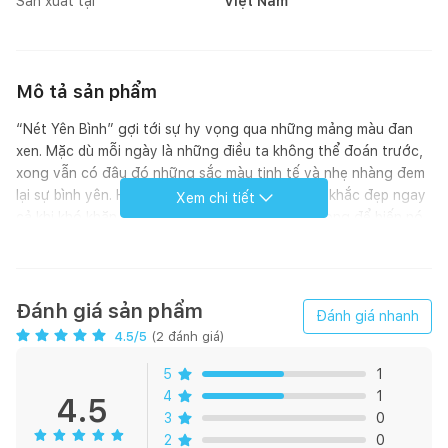
Sản xuất tại
Việt Nam
Mô tả sản phẩm
“Nét Yên Bình” gợi tới sự hy vọng qua những mảng màu đan
xen. Mặc dù mỗi ngày là những điều ta không thể đoán trước,
xong vẫn có đâu đó những sắc màu tinh tế và nhẹ nhàng đem
lại sự bình yên. Hãy luôn tìm đến những khoảnh khắc đẹp ngay
Xem chi tiết
cả khi khó khăn nhất, tìm tới sự bình tâm bên trong để biến nó
thành sức mạnh đối mặt với thử thách.
Vỏ gối ôm Nét Yên Bình - EPM24061 gồm 01 vỏ gối ôm kích
thước 80x100
Đánh giá sản phẩm
Đánh giá nhanh
4.5
/5
(
2
đánh giá)
Chất liệu MOC
5
1
Họa tiết In
4
1
4.5
3
0
2
0