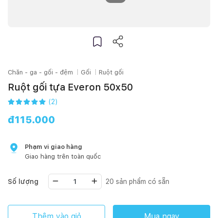
Chăn - ga - gối - đệm
Gối
Ruột gối
Ruột gối tựa Everon 50x50
(
2
)
đ
115.000
Phạm vi giao hàng
Giao hàng trên toàn quốc
Số lượng
20
sản phẩm có sẵn
Thêm vào giỏ
Mua ngay