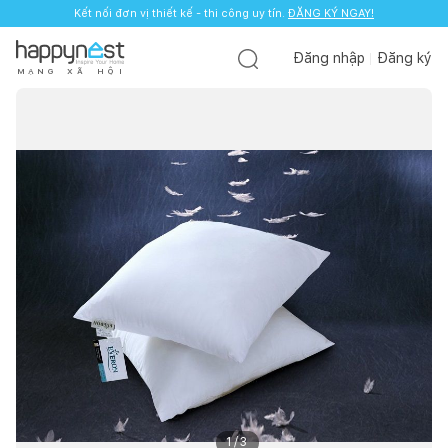
Kết nối đơn vị thiết kế - thi công uy tín.
ĐĂNG KÝ NGAY!
Đăng nhập
Đăng ký
M
Ạ
N
G
X
Ã
H
Ộ
I
1
/
3