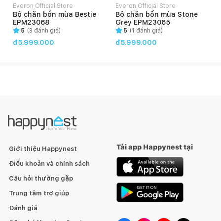
Everon Official Store
Everon Official Store
E
Bộ chăn bốn mùa Bestie
Bộ chăn bốn mùa Stone
EPM23068
Grey EPM23065
5
(
3
đánh giá)
5
(
1
đánh giá)
đ5.999.000
đ5.999.000
Tải app Happynest tại
Giới thiệu Happynest
Điều khoản và chính sách
Câu hỏi thường gặp
Trung tâm trợ giúp
Đánh giá