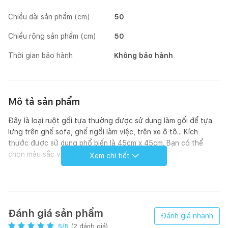
Chiều dài sản phẩm (cm)
50
Chiều rộng sản phẩm (cm)
50
Thời gian bảo hành
Không bảo hành
Mô tả sản phẩm
Đây là loại ruột gối tựa thường được sử dụng làm gối để tựa
lưng trên ghế sofa, ghế ngồi làm việc, trên xe ô tô... Kích
thước được sử dụng phổ biến là 45cm x 45cm. Bạn có thể
chọn màu sắc vỏ gối trong các bộ chăn ga.
Xem chi tiết
Nguyên liệu làm ra loại sản phẩm này giống với loại ruột gối
truyền thống của Everon.
Đánh giá sản phẩm
Đánh giá nhanh
5
/5
(
2
đánh giá)