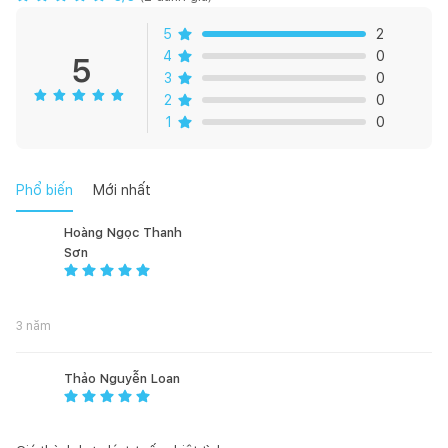
Với loại gối tựa này bạn có thể giặt bằng nước nhưng chú ý là
không nên vắt khô để tăng tuổi thọ cho ruột.
5
2
4
0
5
3
0
2
0
1
0
Phổ biến
Mới nhất
Hoàng Ngọc Thanh
Sơn
3 năm
Thảo Nguyễn Loan