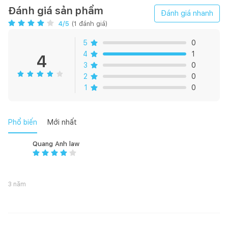
Đánh giá sản phẩm
Đánh giá nhanh
4
/5
(
1
đánh giá)
5
0
4
1
4
3
0
2
0
1
0
Phổ biến
Mới nhất
Quang Anh law
3 năm
Loại sản phẩm
Kích thước (cm)
01 Ga phủ
160*200; 180*200; 200*220