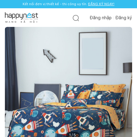
Kết nối đơn vị thiết kế - thi công uy tín.
ĐĂNG KÝ NGAY!
Đăng nhập
Đăng ký
M
Ạ
N
G
X
Ã
H
Ộ
I
1
/
5