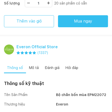
Số lượng
20
sản phẩm có sẵn
Thêm vào giỏ
Mua ngay
Everon Official Store
(
1337
)
Thông số
Mô tả
Đánh giá
Hỏi đáp
Thông số kỹ thuật
Tên Sản Phẩm
Bộ chăn bốn mùa EPM22072
Thương hiệu
Everon