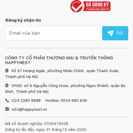
thú cho bé khi chìm vào giấc ngủ.
Đăng ký nhận tin
Email nhận tin
Gửi
CÔNG TY CỔ PHẦN THƯƠNG MẠI & TRUYỀN THÔNG
HAPPYNEST
Chất liệu:
Số 97 Hoàng Ngân, phường Nhân Chính, quận Thanh Xuân,
Thành phố Hà Nội
Modal là một trong những loại vải được ưa chuộng nhất tại
VPGD: số 6 Nguyễn Công Hoan, phường Ngọc Khánh, quận Ba
Everon. Đây là vật liệu vải sinh học được làm từ Cellulose tái
Đình, Thành phố Hà Nội
chế từ cây sồi. Vải Modal được ứng dụng phổ biến cho cả quần
024 2280 6688
Hotline: 0934 680 636
áo hay dệt may gia dụng như chăn ga, đệm ghế và khăn tắm.
info@happynest.vn
Chất liệu vải này có rất nhiều ưu điểm vượt trội chinh phục
khách hàng:
Mã số doanh nghiệp: 0109479528
Đăng ký lần đầu: ngày 31 tháng 12 năm 2020