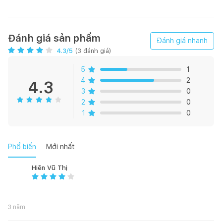
Xuất xứ: Việt Nam
Đánh giá sản phẩm
Đánh giá nhanh
4.3
/5
(
3
đánh giá)
Mô tả: bông ép được sản xuất theo dây truyền hiện đại, dưới
sự giám sát bởi những chuyên gia hàng đầu trong lĩnh vực sản
5
1
xuất chăn ga gối đệm đến từ Hàn Quốc. Đây chính là một
4
2
4.3
trong những lý do quan trọng tạo nên sản phẩm đệm Everon
3
0
đảm bảo mọi tiêu chuẩn quốc tế an toàn cho người sử dụng.
2
0
Hơn nữa đệm Everon được sản xuất từ bông cao cấp nhập
1
0
khẩu từ Hàn Quốc nên có khả năng thông khí tốt, thoát ẩm
nhanh giúp bạn có thể ngủ thoái mái không chỉ trong mùa
đông mà còn cả mùa hè.
Phổ biến
Mới nhất
Hiên Vũ Thị
3 năm