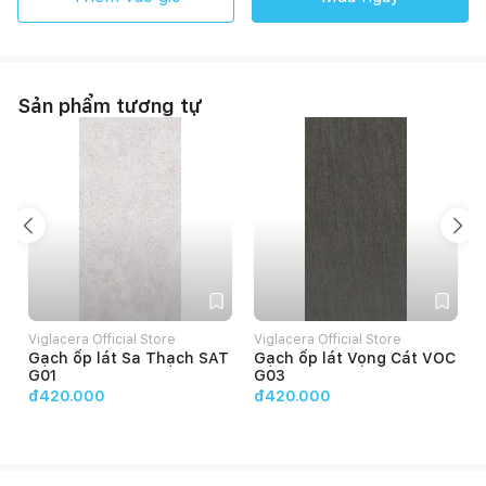
Sản phẩm tương tự
Viglacera Official Store
Viglacera Official Store
V
Gạch ốp lát Sa Thạch SAT
Gạch ốp lát Vọng Cát VOC
G01
G03
đ420.000
đ420.000