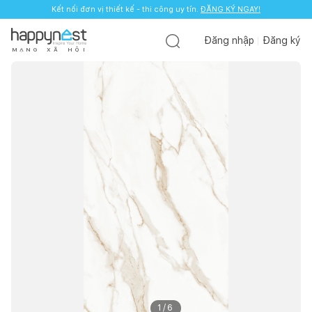
Kết nối đơn vị thiết kế - thi công uy tín.
ĐĂNG KÝ NGAY!
Đăng nhập
Đăng ký
M
Ạ
N
G
X
Ã
H
Ộ
I
1
/
6