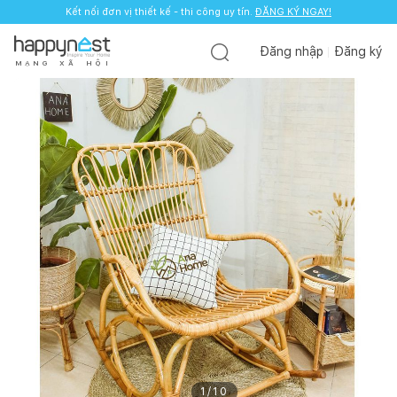
Kết nối đơn vị thiết kế - thi công uy tín.
ĐĂNG KÝ NGAY!
Đăng nhập
Đăng ký
M
Ạ
N
G
X
Ã
H
Ộ
I
1
/
10