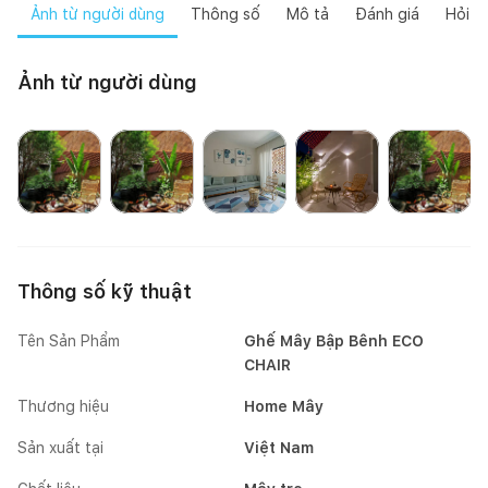
Ảnh từ người dùng
Thông số
Mô tả
Đánh giá
Hỏi đ
Ảnh từ người dùng
Mai Mốc
Happynest
Happynest
Mai Mốc
Thông số kỹ thuật
Tên Sản Phẩm
Ghế Mây Bập Bênh ECO
CHAIR
Thương hiệu
Home Mây
Sản xuất tại
Việt Nam