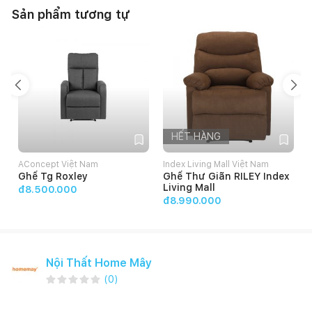
Sản phẩm tương tự
HẾT HÀNG
AConcept Việt Nam
Index Living Mall Việt Nam
Ghế Tg Roxley
Ghế Thư Giãn RILEY Index
Living Mall
đ8.500.000
đ8.990.000
Nội Thất Home Mây
(
0
)