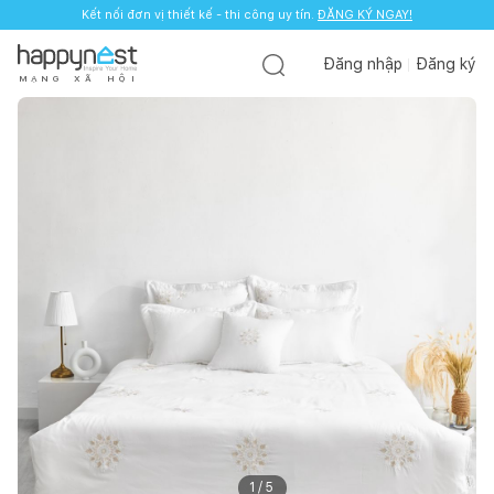
Kết nối đơn vị thiết kế - thi công uy tín.
ĐĂNG KÝ NGAY!
Đăng nhập
Đăng ký
M
Ạ
N
G
X
Ã
H
Ộ
I
1
/
5