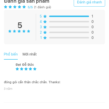
Đánh giá sản phẩm
Đánh giá nhanh
Mô tả sản phẩm:
5
/5
(
1
đánh giá)
5
1
Màu trắng tinh khôi cũng là một trong những màu sắc chăn ga
4
0
5
được chọn lựa rất nhiều cho ngày cưới – ngày trọng đại của
3
0
đời người. Không rực rỡ như váy cô dâu, không màu mè, hoa
2
0
lá, bộ chăn ga trắng EST21034 vẫn thu hút tất cả ánh nhìn và
1
0
mang đến cảm giác hạnh phúc lạ kỳ.
Phổ biến
Mới nhất
Năm nay, màu trắng được kết hợp cùng phong cách hoa văn
hiện đại, cách điệu. Hình hoa tròn như bông tuyết nở, được rải
Đạt Đỗ Đức
đều khắp chăn, chỉ thêu kim tuyến ánh bạc lấp lánh tôn lên vẻ
đẹp vừa quyến rũ, vừa sang trọng, ấn tượng.
đóng gói cẩn thận chắc chắn. Thanks!
3 năm