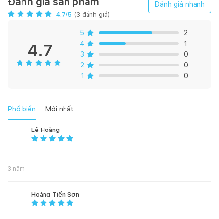
Đánh giá sản phẩm
Đánh giá nhanh
4.7
/5
(
3
đánh giá)
Mô tả sản phẩm:
5
2
4
1
4.7
Bộ chăn ga EPM21063 rất sáng tạo trong việc sử dụng họa
3
0
tiết hiện đại là những đường thẳng ngắt quãng sáng màu, in
2
0
trên nền vải ghi đen. Sự sáng tạo này giống như những dãy
1
0
đèn nháy đang lấp lánh trong đêm, mang đến giấc ngủ ngon
và giấc mơ đẹp cho bạn mỗi ngày.
Phổ biến
Mới nhất
Lê Hoàng
3 năm
Hoàng Tiến Sơn