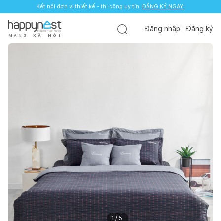
Kết nối đơn vị thiết kế - thi công uy tín.
ĐĂNG KÝ NGAY!
Đăng nhập
Đăng ký
M
Ạ
N
G
X
Ã
H
Ộ
I
1
/
5