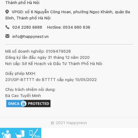
Thành phố Hà Nội
Diệt 99,9% vi khuẩn và các tác nhân gây dị ứng
VPGD: số 6 Nguyễn Công Hoan, phường Ngọc Khánh, quận Ba
Không còn lo lắng vì chế độ Allergy Care (Chống dị ứng) giảm
Đình, Thành phố Hà Nội
99.9% vi khuẩn và mạt bụi nhà. Cải thiện chất lượng cuộc sống.
024 2280 6688
Hotline: 0934 680 636
info@happynest.vn
Dàn ngưng dễ vệ sinh
Dễ dàng bảo trì với Bình ngưng tự động làm sạch có thể tự vệ
Mã số doanh nghiệp: 0109479528
Đăng ký lần đầu: ngày 31 tháng 12 năm 2020
sinh, không cần phiền tới bạn.
Nơi cấp: Sở Kế Hoạch và Đầu Tư Thành Phố Hà Nội
Giấy phép MXH:
231/GP-BTTTT do BTTTT cấp ngày 10/05/2022
Chăm sóc nhẹ nhàng
Chịu trách nhiệm nội dung:
Bà Cao Tuyết Minh
Làm giảm nếp nhăn và giảm co rút. Công nghệ sấy heatpump
với nhiệt độ thấp giúp làm giảm giảm nếp nhăn quần áo và
giảm co rút
© 2021 Happynest