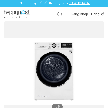
Kết nối đơn vị thiết kế - thi công uy tín.
ĐĂNG KÝ NGAY!
Đăng nhập
Đăng ký
M
Ạ
N
G
X
Ã
H
Ộ
I
1
/
8