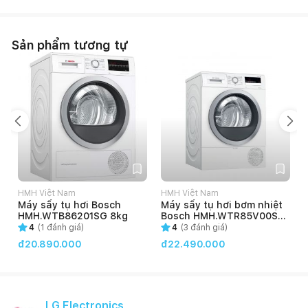
Sản phẩm tương tự
HMH Việt Nam
HMH Việt Nam
Máy sấy tụ hơi Bosch
Máy sấy tụ hơi bơm nhiệt
HMH.WTB86201SG 8kg
Bosch HMH.WTR85V00SG
8kg
4
(
1
đánh giá)
4
(
3
đánh giá)
đ20.890.000
đ22.490.000
LG Electronics