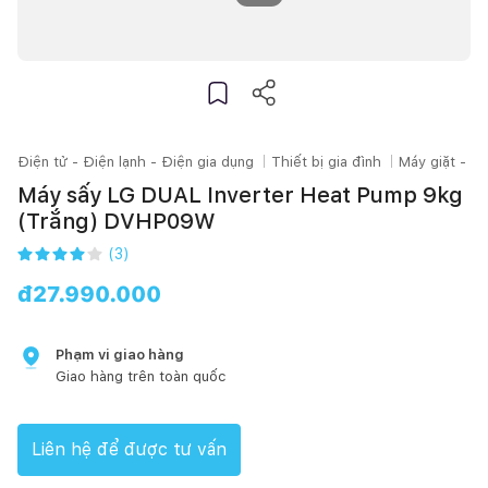
Điện tử - Điện lạnh - Điện gia dụng
Thiết bị gia đình
Máy giặt - M
Máy sấy LG DUAL Inverter Heat Pump 9kg
(Trắng) DVHP09W
(
3
)
đ
27.990.000
Phạm vi giao hàng
Giao hàng trên toàn quốc
Liên hệ để được tư vấn