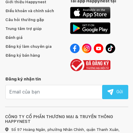
Tải app Happynest tại
Giới thiệu Happynest
Công nghệ DUAL Inverter Heat Pump™ tối ưu hiệu quả sấy
Điều khoản và chính sách
và tiết kiệm điện
Sấy ngăn ngừa dị ứng
Câu hỏi thường gặp
Dàn ngưng tự động làm sạch
Trung tâm trợ giúp
Chăm sóc nhẹ nhàng giúp giảm nếp nhăn và co rút
Đánh giá
Đăng ký làm chuyên gia
Đăng ký bán hàng
Máy sấy DUAL Inverter Heat Pump™
Cho hiệu suất đồng đều, chăm sóc bền vững
Đăng ký nhận tin
Sống theo tiêu chuẩn mới về tiết kiệm điện năng, sử dụng tiện
Email nhận tin
lợi và sấy đồ bảo vệ sức khỏe
Gửi
DUAL Inverter Heat Pump™
CÔNG TY CỔ PHẦN THƯƠNG MẠI & TRUYỀN THÔNG
Không còn nỗi lo tiền điện. Công nghệ DUAL Inverter Heat
HAPPYNEST
Pump™ giúp tiết kiệm điện tối đa.
Số 97 Hoàng Ngân, phường Nhân Chính, quận Thanh Xuân,