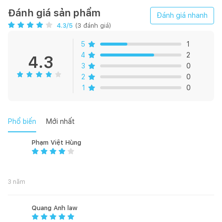
Đánh giá sản phẩm
Đánh giá nhanh
Công suất sấy khô tối đa (kg): 9
4.3
/5
(
3
đánh giá)
ĐIỀU KHIỂN & MÀN HÌNH
5
1
4
2
4.3
Bộ hẹn giờ trễ: Có
3
0
Loại màn hình: LED
2
0
Chỉ báo hình vẽ: Có
1
0
TÍNH NĂNG
Phổ biến
Mới nhất
DD 6 Chuyển động: Không
Bình ngưng tự động làm sạch: Có
Phạm Việt Hùng
Khởi động lại tự động: Có
Đèn trong lồng giặt: Có
Bơm nhiệt đảo lưu KÉP: Có
3 năm
Tín hiệu kết thúc chu trình: Có
Truyền động trực tiếp bằng bộ đảo lưu: Có
Động cơ biến tần: Có
Quang Anh law
LoadSense: Có