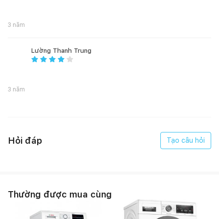
Cửa có thể đảo ngược: Không
Cảm biến sấy khô: Có
3 năm
Loại: Cửa trước
TÙY CHỌN NÂNG CAO
Lường Thanh Trung
Chống nhăn: Có
Tiếng bíp bật/tắt: Có
3 năm
Khóa trẻ em: Có
Chăm sóc bình ngưng: Có
Kết thúc trễ: Có
Đèn trong lồng giặt: Có
Mức sấy khô: Có
Hỏi đáp
Tạo câu hỏi
Ưa thích: Có
Ít thời gian hơn: Có
Nhiều thời gian hơn:Có
Sấy khô trên giá đỡ: Có
Sấy khô thời gian: Có
Thường được mua cùng
Wi-Fi: Có