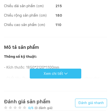
Chiều dài sản phẩm (cm)
215
Chiều rộng sản phẩm (cm)
180
Chiều cao sản phẩm (cm)
110
Mô tả sản phẩm
Thông số kỹ thuật:
- Kích thước: 1850*2120*1100mm
Xem chi tiết
- Chất liệu: Ruche có rất nhiều loại chất liệu khác nhau cho
khách hàng lựa chọn: Da PVC/Da Carola/Da Microfiber/ Da bò
Hàn Quốc/ Da bò Italy. Khung gỗ Tần Bì nhập khẩu, bông mút
Hàn Quốc, công nghệ hiện đại
Đánh giá sản phẩm
Đánh giá nhanh
- Mã màu: 24 màu da thật, hơn 60 màu da công nghiệp và vải
0
/5
(
0
đánh giá)
nỉ