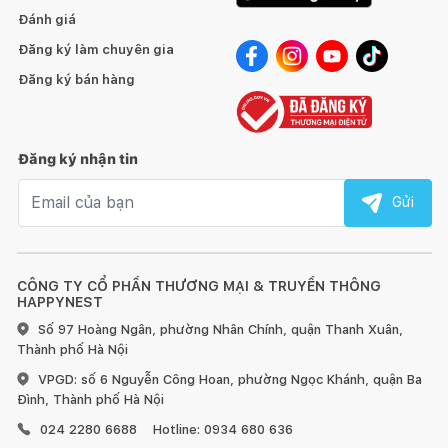
Đánh giá
Đa dạng trong kích thước và màu sắc nên khách hàng có thể
thoải mái lựa chọn theo kiến trúc nội thất nhà mình.
Đăng ký làm chuyên gia
Đăng ký bán hàng
Đăng ký nhận tin
Email nhận tin
Gửi
CÔNG TY CỔ PHẦN THƯƠNG MẠI & TRUYỀN THÔNG
HAPPYNEST
Số 97 Hoàng Ngân, phường Nhân Chính, quận Thanh Xuân,
Thành phố Hà Nội
VPGD: số 6 Nguyễn Công Hoan, phường Ngọc Khánh, quận Ba
Điểm nhấn duy nhất của
Giường Dulcie
chính là đầu giường.
Đình, Thành phố Hà Nội
Đầu giường cao tới 1.1 mét bọc da cẩn thận, được nhấn các
024 2280 6688
Hotline: 0934 680 636
nút tỉ mỉ, tạo nét hiện đại , hài hòa cho không gian phòng ngủ.