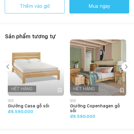
Thêm vào giỏ
Mua ngay
Sản phẩm tương tự
HẾT HÀNG
HẾT HÀNG
IBIE
IBIE
I
Giường Casa gỗ sồi
Giường Copenhagen gỗ
sồi
đ8.590.000
đ8.590.000