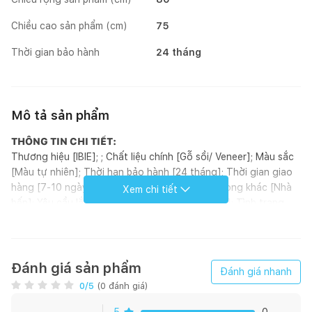
Chiều cao sản phẩm (cm)
75
Thời gian bảo hành
24 tháng
Mô tả sản phẩm
THÔNG TIN CHI TIẾT:
Thương hiệu [IBIE]; ; Chất liệu chính [Gỗ sồi/ Veneer]; Màu sắc
[Màu tự nhiên]; Thời hạn bảo hành [24 tháng]; Thời gian giao
hàng [7-10 ngày]; Phòng chính [Phòng ăn]; Phòng khác [Nhà
Xem chi tiết
bếp]; Yêu cầu lắp đặt [Có]; Bộ sưu tập [Bộ Alto]; Tình trạng
tồn kho [Đặt đóng]; Phong cách [Modern]; Hoàn thiện [Sơn
PU]; Kích thước (mm) [1200 - 1400 - 1600 - 1800 x 800 x
750]; Loại sản phẩm [Bàn]; Xuất xứ [Việt Nam]; ; Đơn vị tính
[Cái]; Kiểu dáng [Hình chữ nhật]
Đánh giá sản phẩm
Đánh giá nhanh
GIỚI THIỆU SẢN PHẨM:
0
/5
(
0
đánh giá)
Bàn ăn Alto là bổ sung nội thất tuyệt vời cho không gian
phòng ăn, với chất liệu gỗ sồi trắng Mỹ nhập khẩu cổ điển.
5
0