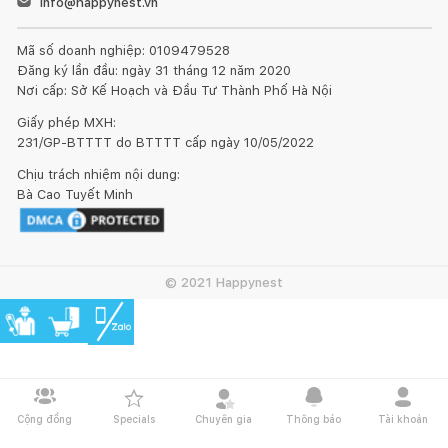
info@happynest.vn
Mã số doanh nghiệp: 0109479528
Loại
Gỗ sồi
Gỗ cao su
Chất liệu
Đăng ký lần đầu: ngày 31 tháng 12 năm 2020
Sản
veneer sồi
khác
Nơi cấp: Sở Kế Hoạch và Đầu Tư Thành Phố Hà Nội
Phẩm
Giấy phép MXH:
Giường
Toàn bộ
Pano đầu,
231/GP-BTTTT do BTTTT cấp ngày 10/05/2022
khung, đố,
đuôi giường
vai, nan đầu
và các
Thang
Chịu trách nhiệm nội dung:
Bà Cao Tuyết Minh
giường và mặt
thành hộc
giường: thép
ngăn kéo (nếu
kéo (nếu có)
hoặc gỗ tự
có)
nhiên
© 2021 Happynest
Giát giường:
gỗ MDF
hoặc gỗ tự
nhiên
Cộng đồng
Specials
Chuyên gia
Thông báo
Tài khoản