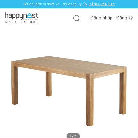
Kết nối đơn vị thiết kế - thi công uy tín.
ĐĂNG KÝ NGAY!
Đăng nhập
Đăng ký
M
Ạ
N
G
X
Ã
H
Ộ
I
1
/
2