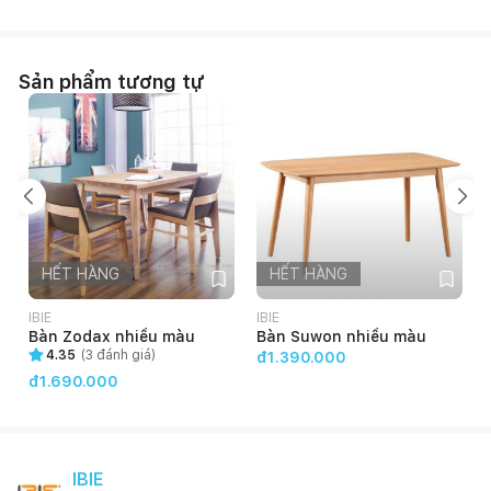
Sản phẩm tương tự
HẾT HÀNG
HẾT HÀNG
IBIE
IBIE
I
Bàn Zodax nhiều màu
Bàn Suwon nhiều màu
4.35
(
3
đánh giá)
đ1.390.000
đ1.690.000
IBIE