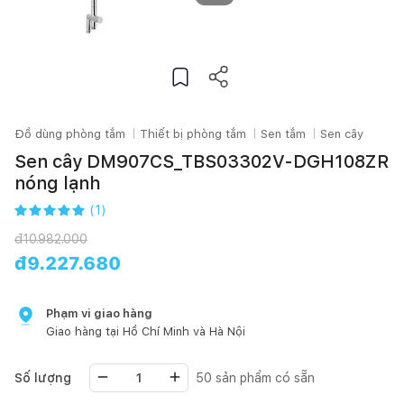
Đồ dùng phòng tắm
Thiết bị phòng tắm
Sen tắm
Sen cây
Sen cây DM907CS_TBS03302V-DGH108ZR
nóng lạnh
(
1
)
đ
10.982.000
đ
9.227.680
Phạm vi giao hàng
Giao hàng tại
Hồ Chí Minh
và Hà Nội
Số lượng
50
sản phẩm có sẵn