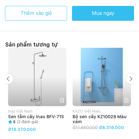
Thêm vào giỏ
Mua ngay
Sản phẩm tương tự
Inax Việt Nam
KAZO Việt Nam
Sen tắm cây Inax BFV-71S
Bộ sen cây KZ10028 Màu
xám
5
(
2
đánh giá)
đ
11.880.000
đ8.316.000
đ18.370.000