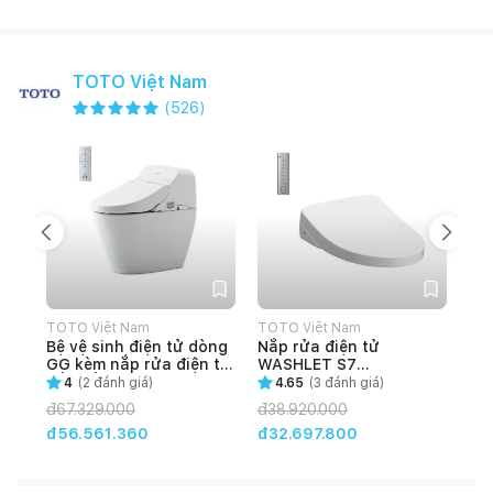
TOTO Việt Nam
(
526
)
TOTO Việt Nam
TOTO Việt Nam
TOT
Bệ vệ sinh điện tử dòng
Nắp rửa điện tử
Se
GG kèm nắp rửa điện tử
WASHLET S7
DM
bồn cầu
(TCF4911Z)
GH
4
(
2
đánh giá)
4.65
(
3
đánh giá)
C971/TCF9433A
đ
67.329.000
đ
38.920.000
đ
1
đ56.561.360
đ32.697.800
đ8