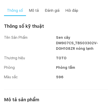
Thông số
Mô tả
Đánh giá
Hỏi đáp
Thông số kỹ thuật
Tên Sản Phẩm
Sen cây
DM907CS_TBS03302V-
DGH108ZR nóng lạnh
Thương hiệu
TOTO
Phòng
Phòng tắm
Màu sắc
596
Mô tả sản phẩm