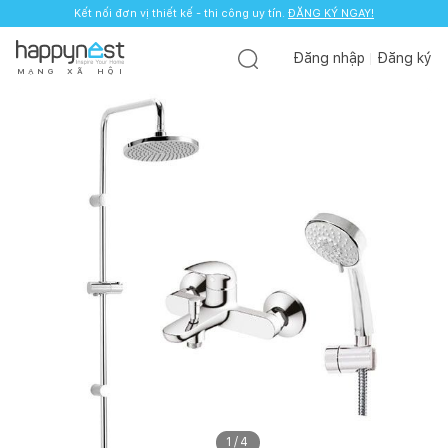
Kết nối đơn vị thiết kế - thi công uy tín.
ĐĂNG KÝ NGAY!
Đăng nhập
Đăng ký
M
Ạ
N
G
X
Ã
H
Ộ
I
1
/
4