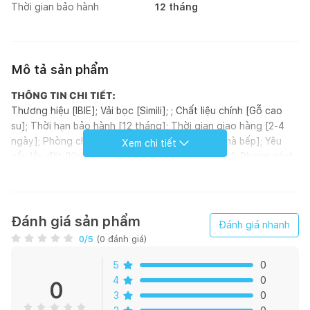
Thời gian bảo hành
12 tháng
Mô tả sản phẩm
THÔNG TIN CHI TIẾT:
Thương hiệu [IBIE]; Vải bọc [Simili]; ; Chất liệu chính [Gỗ cao
su]; Thời hạn bảo hành [12 tháng]; Thời gian giao hàng [2-4
ngày]; Phòng chính [Phòng ăn]; Phòng khác [Nhà bếp]; Yêu
Xem chi tiết
cầu lắp đặt [Không]; Tình trạng tồn kho [Có sẵn]; Phong cách
[Modern]; Hoàn thiện [Sơn PU]; Loại sản phẩm [Ghế]; Xuất xứ
[Việt Nam]; ; Đơn vị tính [Cái]; Kiểu dáng [Ghế tựa]
GIỚI THIỆU SẢN PHẨM:
Ghế Requin được thiết kế theo phong cách Hàn quốc hiện đại,
Đánh giá sản phẩm
Đánh giá nhanh
phù hợp với nhiều không gian như gia đình, quán cafe hoặc
0
/5
(
0
đánh giá)
văn phòng, đặc biệt là các căn hộ chung cư. Tuy đơn giản
nhưng mẫu ghế ăn này vẫn mang đến vẻ đẹp sang trọng, tinh
5
0
tế cho không gian căn phòng.
4
0
0
3
0
Ghế Requin sản xuất trên dây chuyền hiện đại, nhằm đáp ứng