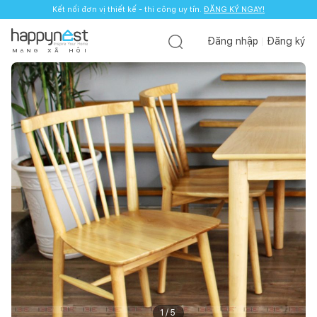
Kết nối đơn vị thiết kế - thi công uy tín.
ĐĂNG KÝ NGAY!
Đăng nhập
Đăng ký
M
Ạ
N
G
X
Ã
H
Ộ
I
1
/
5