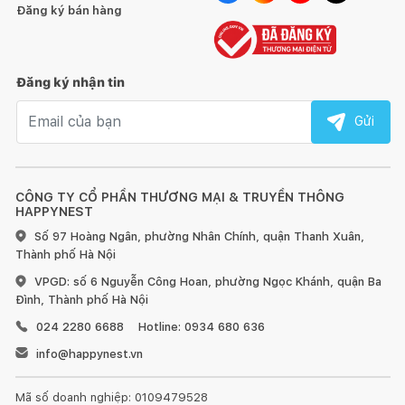
Đăng ký bán hàng
Nam.
HƯỚNG DẪN SỬ DỤNG, BẢO QUẢN:
1. Đối với đồ gỗ trong nhà:
Đăng ký nhận tin
Email nhận tin
Gửi
CÔNG TY CỔ PHẦN THƯƠNG MẠI & TRUYỀN THÔNG
Tránh để đồ quá nóng hoặc quá lạnh trực tiếp lên bề mặt
HAPPYNEST
gỗ, hãy dùng miếng lót bên dưới.
Số 97 Hoàng Ngân, phường Nhân Chính, quận Thanh Xuân,
Thành phố Hà Nội
Sử dụng vải khô để làm sạch bề mặt gỗ ngay khi bị bẩn.
VPGD: số 6 Nguyễn Công Hoan, phường Ngọc Khánh, quận Ba
Đối với đồ nội thất làm từ gỗ, chúng tôi khuyến nghị nên
Đình, Thành phố Hà Nội
dùng sáp và xi bóng gỗ để chà sạch và làm mới ít nhất 6 tháng
024 2280 6688
Hotline: 0934 680 636
một lần.
info@happynest.vn
Đồ nội thất bằng gỗ sẽ có sự khác nhau về vân gỗ hoặc
những tì vết tự nhiên mà không làm ảnh hưởng đến chất lượng
Mã số doanh nghiệp: 0109479528