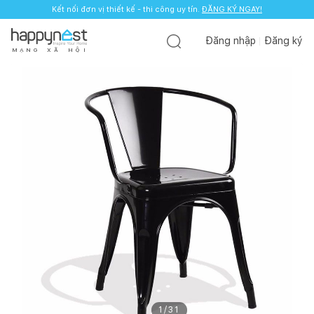
Kết nối đơn vị thiết kế - thi công uy tín.
ĐĂNG KÝ NGAY!
Đăng nhập
Đăng ký
M
Ạ
N
G
X
Ã
H
Ộ
I
1
/
31