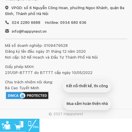
VPGD: số 6 Nguyễn Công Hoan, phường Ngọc Khánh, quận Ba
Đình, Thành phố Hà Nội
024 2280 6688
Hotline: 0934 680 636
info@happynest.vn
Đồ gỗ đặt ở ngoài trời như ban công, trong vườn hay bên
cạnh bể bơi, nên chọn những vị trí không có ánh nắng trực
Mã số doanh nghiệp: 0109479528
tiếp, tốt nhất là dưới bóng râm và mái hiên. Khi trời quá nắng
Đăng ký lần đầu: ngày 31 tháng 12 năm 2020
hoặc quá lạnh cần một lớp vải bọc lên trên để tránh cho gỗ bị
Nơi cấp: Sở Kế Hoạch và Đầu Tư Thành Phố Hà Nội
nứt và bề mặt gỗ bị lão hóa.
Giấy phép MXH:
231/GP-BTTTT do BTTTT cấp ngày 10/05/2022
Khoảng 3 - 6 tháng một lần nên làm mới bàn ghế với dầu
bảo quản gỗ chuyên dùng. Các loại dầu bảo quản này có các
Chịu trách nhiệm nội dung:
Kết nối thiết kế, thi công
Bà Cao Tuyết Minh
khả năng thẩm thấu sâu vào các sợi gỗ, giúp tăng khả năng
chống chịu mưa, nắng, tia tử ngoại, nấm mốc... và co giãn theo
gỗ khi gặp thời tiết nóng, lạnh, tăng khả năng bảo vệ đồ gỗ
Mua sắm hoàn thiện nhà
ngoài trời rất tốt.
© 2021 Happynest
Trong quá trình thực hiện bảo trì sản phẩm bạn nên chọn
nơi khô ráo, không để bị dính nước mưa. Trước tiên, hãy làm