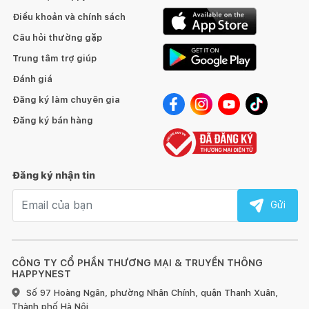
Điều khoản và chính sách
Câu hỏi thường gặp
Tránh để đồ quá nóng hoặc quá lạnh trực tiếp lên bề mặt
Trung tâm trợ giúp
gỗ, hãy dùng miếng lót bên dưới.
Đánh giá
Sử dụng vải khô để làm sạch bề mặt gỗ ngay khi bị bẩn.
Đăng ký làm chuyên gia
Đăng ký bán hàng
Đối với đồ nội thất làm từ gỗ, chúng tôi khuyến nghị nên
dùng sáp và xi bóng gỗ để chà sạch và làm mới ít nhất 6 tháng
một lần.
Đăng ký nhận tin
Đồ nội thất bằng gỗ sẽ có sự khác nhau về vân gỗ hoặc
Email nhận tin
những tì vết tự nhiên mà không làm ảnh hưởng đến chất lượng
Gửi
và tính thẩm mỹ của sản phẩm.
CÔNG TY CỔ PHẦN THƯƠNG MẠI & TRUYỀN THÔNG
HAPPYNEST
Số 97 Hoàng Ngân, phường Nhân Chính, quận Thanh Xuân,
1. Đối với đồ gỗ ngoài trời:
Thành phố Hà Nội