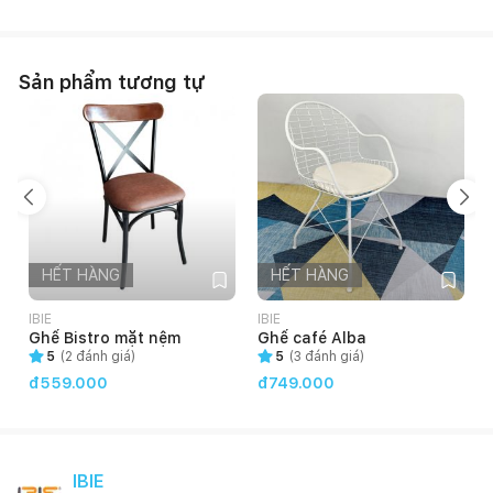
Sản phẩm tương tự
HẾT HÀNG
HẾT HÀNG
IBIE
IBIE
I
Ghế Bistro mặt nệm
Ghế café Alba
5
(
2
đánh giá)
5
(
3
đánh giá)
đ559.000
đ749.000
IBIE