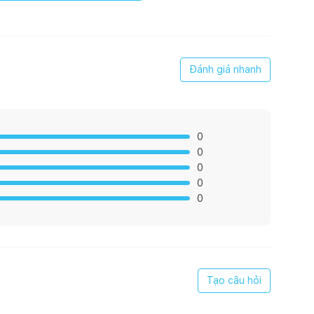
 quốc hiện đại, phù hợp với nhiều không gian như gia
ăn hộ chung cư. Tuy đơn giản nhưng mẫu ghế ăn này vẫn
an căn phòng.
Đánh giá nhanh
rẻ trung, hiện đại
o ý thích cùa mình.
0
0
sắc đa dạng
0
i, nhằm đáp ứng các tiêu chuẩn khắt khe của những thị
0
Nguyên liệu chính là gỗ cao su hoặc gỗ ash đã qua chế
0
ỹ và có độ bền rất cao.
 được gia công tỉ mỉ
có thể kết hợp với nhiều mẫu bàn khác nhau như bàn
Tạo câu hỏi
 ghế hoặc 8 ghế, giúp bạn dễ dàng chọn được bộ phù hợp
 được đóng gói theo tiêu chuẩn xuất khẩu, đảm bảo an