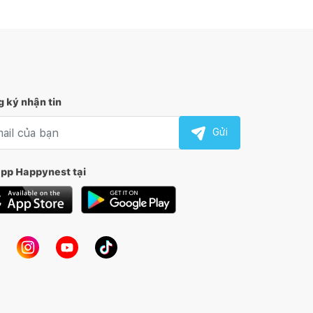
 ký nhận tin
l nhận tin
Gửi
app Happynest tại