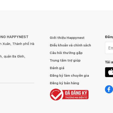
ộc truyền thống của Việt Nam.
ÔNG HAPPYNEST
Đăng
Giới thiệu Happynest
h Xuân, Thành phố Hà
Emai
Điều khoản và chính sách
Câu hỏi thường gặp
n bề mặt gỗ, hãy dùng miếng lót bên dưới.
, quận Ba Đình,
Trung tâm trợ giúp
Tải 
ị bẩn.
Đánh giá
Đăng ký làm chuyên gia
nghị nên dùng sáp và xi bóng gỗ để chà sạch và làm mới ít
Đăng ký bán hàng
gỗ hoặc những tì vết tự nhiên mà không làm ảnh hưởng