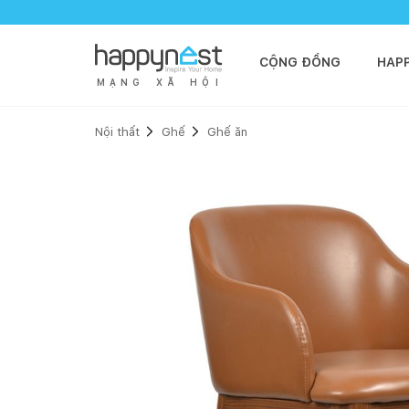
CỘNG ĐỒNG
HAP
M
Ạ
N
G
X
Ã
H
Ộ
I
Nội thất
Ghế
Ghế ăn