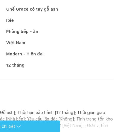
Ghế Grace có tay gỗ ash
Ibie
Phòng bếp - ăn
Việt Nam
Modern - Hiện đại
12 tháng
nh [Gỗ ash]; Thời hạn bảo hành [12 tháng]; Thời gian giao
c [Nhà bếp]; Yêu cầu lắp đặt [Không]; Tình trạng tồn kho
 Loại sản phẩm [Ghế]; Xuất xứ [Việt Nam]; ; Đơn vị tính
chi tiết