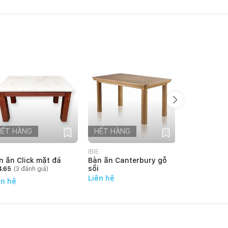
HẾT HÀNG
HẾT HÀNG
HẾT HÀN
E
IBIE
IBIE
n ăn Click mặt đá
Bàn ăn Canterbury gỗ
Bàn ăn Alto
sồi
4.65
(
3
đánh giá)
Liên hệ
Liên hệ
ên hệ