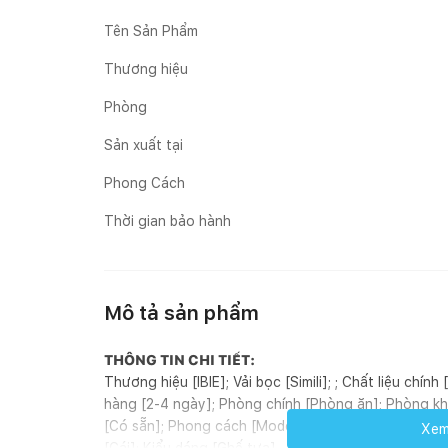
Tên Sản Phẩm
Thương hiệu
Phòng
Sản xuất tại
Phong Cách
Thời gian bảo hành
Mô tả sản phẩm
THÔNG TIN CHI TIẾT:
Thương hiệu [IBIE]; Vải bọc [Simili]; ; Chất liệu chí
hàng [2-4 ngày]; Phòng chính [Phòng ăn]; Phòng khá
[Có sẵn]; Phong cách [Modern]; Hoàn thiện [Sơn PU];
Xem 