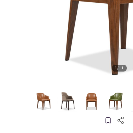
1
/
11