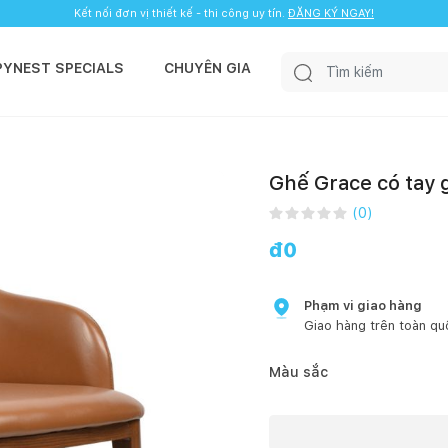
Kết nối đơn vị thiết kế - thi công uy tín.
ĐĂNG KÝ NGAY!
PYNEST SPECIALS
CHUYÊN GIA
Ghế Grace có tay 
(
0
)
đ
0
Phạm vi giao hàng
Giao hàng trên toàn qu
Màu sắc