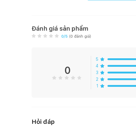
[Cái]; Kiểu dáng [Ghế tựa]
GIỚI THIỆU SẢN PHẨM:
Ghế
Grace có tay
được thiết kế theo phong cách Hàn
đình, quán cafe hoặc văn phòng, đặc biệt là các c
mang đến vẻ đẹp sang trọng, tinh tế cho không gi
Đánh giá sản phẩm
0
/5
(
0
đánh giá)
Thiết kế t
Ghế có nhiều màu sắc đa dạng dễ dàng lựa chọn the
5
4
0
Màu 
3
Ghế Grace có tay sản xuất trên dây chuyền hiện đạ
2
trường xuất khẩu khó tính như Mỹ, Nhật, châu Âu… 
1
biến chống cong vênh mối mọt, đạt trình độ thẩm m
Từng chi tiết
Với thiết kế hiện đại, kích thước lớn, mẫu ghế này 
Hỏi đáp
Scorden, Grace...
, để tạo thành bộ bàn ăn 4 ghế, 6
với diện tích và nhu cầu của gia đình mình.
Sản phẩm