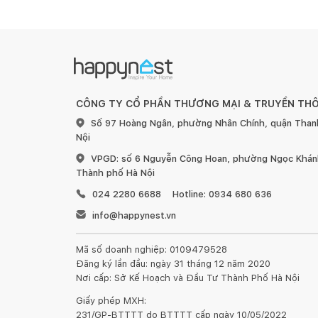
Quý khách đã góp phần bảo tồn và phát huy nghề m
HƯỚNG DẪN SỬ DỤNG, BẢO QUẢN:
1. Đối với đồ gỗ trong nhà:
CÔNG TY CỔ PHẦN THƯƠNG MẠI & TRUYỀN TH
Số 97 Hoàng Ngân, phường Nhân Chính, quận Than
Nội
Tránh để đồ quá nóng hoặc quá lạnh trực tiếp lê
VPGD: số 6 Nguyễn Công Hoan, phường Ngọc Khánh
Thành phố Hà Nội
Sử dụng vải khô để làm sạch bề mặt gỗ ngay khi b
024 2280 6688
Hotline: 0934 680 636
info@happynest.vn
Đối với đồ nội thất làm từ gỗ, chúng tôi khuyến 
nhất 6 tháng một lần.
Mã số doanh nghiệp: 0109479528
Đồ nội thất bằng gỗ sẽ có sự khác nhau về vân 
Đăng ký lần đầu: ngày 31 tháng 12 năm 2020
Nơi cấp: Sở Kế Hoạch và Đầu Tư Thành Phố Hà Nội
đến chất lượng và tính thẩm mỹ của sản phẩm.
Giấy phép MXH:
231/GP-BTTTT do BTTTT cấp ngày 10/05/2022