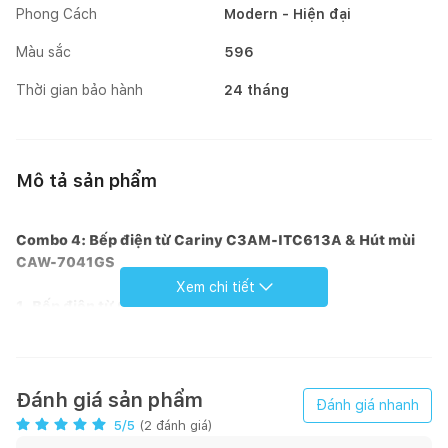
Phong Cách
Modern - Hiện đại
Màu sắc
596
Thời gian bảo hành
24 tháng
Mô tả sản phẩm
Combo 4: Bếp điện từ Cariny C3AM-ITC613A & Hút mùi
CAW-7041GS
Xem chi tiết
1. Bếp điện từ Cariny C3AM-ITC613A
Bếp điện từ Cariny C3AM-ITC613A sử dụng mặt kính
ILVA -
Made in ITALY
có khả năng chịu nhiệt lên đến 1000°C, kháng
sốc 700°C. Bề mặt kính chịu nóng lạnh cũng như sự thay đổi
Đánh giá sản phẩm
Đánh giá nhanh
đột ngột của nhiệt độ. Độ giãn nở vì nhiệt thấp nên bếp hoạt
5
/5
(
2
đánh giá)
động rất hiệu quả và cách nhiệt. Mặt bếp tản nhiệt nhanh và