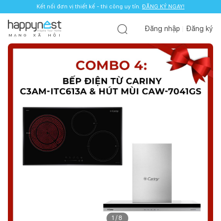
Kết nối đơn vị thiết kế - thi công uy tín.
ĐĂNG KÝ NGAY!
Đăng nhập
Đăng ký
M
Ạ
N
G
X
Ã
H
Ộ
I
1
/
8