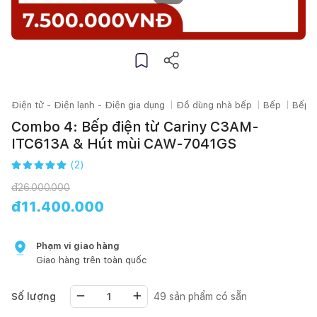
Điện tử - Điện lạnh - Điện gia dụng
Đồ dùng nhà bếp
Bếp
Bếp t
Combo 4: Bếp điện từ Cariny C3AM-
ITC613A & Hút mùi CAW-7041GS
(
2
)
đ
26.000.000
đ
11.400.000
Phạm vi giao hàng
Giao hàng trên toàn quốc
Số lượng
49
sản phẩm có sẵn