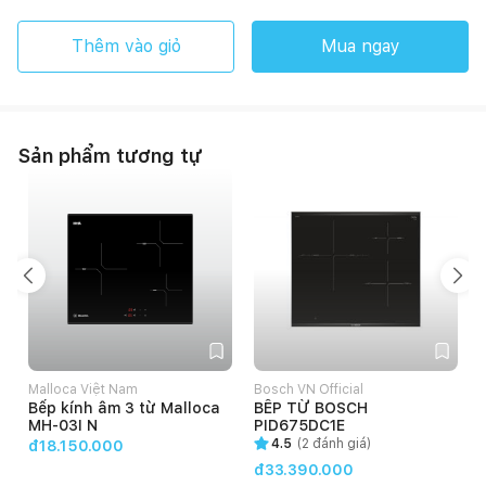
Thêm vào giỏ
Mua ngay
Sản phẩm tương tự
Malloca Việt Nam
Bosch VN Official
Bếp kính âm 3 từ Malloca
BẾP TỪ BOSCH
MH-03I N
PID675DC1E
4.5
(
2
đánh giá)
đ18.150.000
đ33.390.000