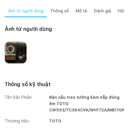
Ảnh từ người dùng
Thông số
Mô tả
Đánh giá
Hỏi đ
Ảnh từ người dùng
Mai Mốc
Thông số kỹ thuật
Tên Sản Phẩm
Bàn cầu treo tường kèm nắp đóng
êm TOTO
CW553/TC384CVK/WH172A/MB170P
Thương hiệu
TOTO