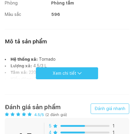
Phòng
Phòng tắm
Màu sắc
596
Mô tả sản phẩm
Hệ thống xả:
Tornado
Lượng xả:
4.5/3 L
Tâm xả:
220 mm (Thoát ngang)
Xem chi tiết
Kiểu dáng:
Thân chữ D, thân kín
Kích thước:
540D x 380W x 335H mm
Áp lực nước:
0.05 ~ 0.75 Mpa
Tính năng
Đánh giá sản phẩm
Đánh giá nhanh
4.5
/5
(
2
đánh giá)
Thiết kế thân chữ D gọn gàng, phong cách tối giản, sang
trọng
5
1
Men sứ chống dính, chống bám bẩn CEFIONTECT
4
1