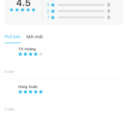
4.5
Hệ thống xả xoáy Tornado siêu mạnh, siêu êm, tiết kiệm
3
0
nước
2
0
Thiết kế vành kín dễ dàng vệ sinh, luôn sạch sẽ
1
0
Phổ biến
Mới nhất
Tít Hoàng
3 năm
Hùng Xuân
3 năm