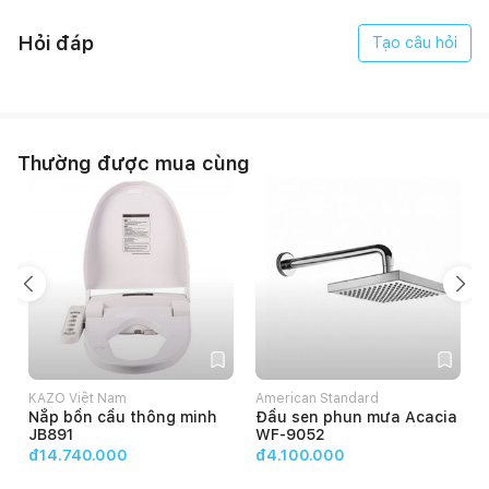
Hỏi đáp
Tạo câu hỏi
Thường được mua cùng
KAZO Việt Nam
American Standard
Nắp bồn cầu thông minh
Đầu sen phun mưa Acacia
JB891
WF-9052
đ14.740.000
đ4.100.000