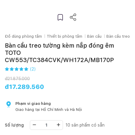
Đồ dùng phòng tắm
Thiết bị phòng tắm
Bàn cầu
Bàn cầu treo t
Bàn cầu treo tường kèm nắp đóng êm
TOTO
CW553/TC384CVK/WH172A/MB170P
(
2
)
đ
21.875.000
đ
17.289.560
Phạm vi giao hàng
Giao hàng tại
Hồ Chí Minh
và Hà Nội
Số lượng
10
sản phẩm có sẵn