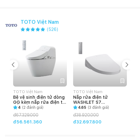
TOTO Việt Nam
(
526
)
TOTO Việt Nam
TOTO Việt Nam
TOT
Bệ vệ sinh điện tử dòng
Nắp rửa điện tử
Se
GG kèm nắp rửa điện tử
WASHLET S7
DM
bồn cầu
(TCF4911Z)
GH
4
(
2
đánh giá)
4.65
(
3
đánh giá)
C971/TCF9433A
đ
67.329.000
đ
38.920.000
đ
1
đ56.561.360
đ32.697.800
đ8