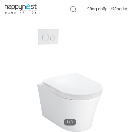
Đăng nhập
Đăng ký
M
Ạ
N
G
X
Ã
H
Ộ
I
1
/
3