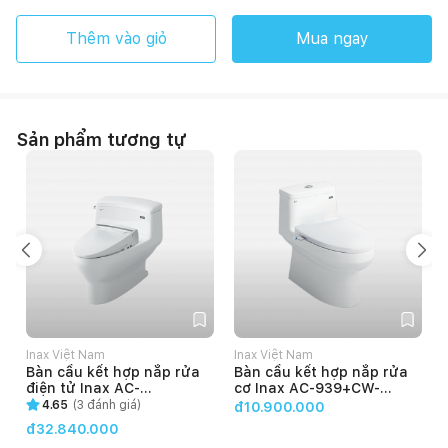
Thêm vào giỏ
Mua ngay
Sản phẩm tương tự
Inax Việt Nam
Inax Việt Nam
Bàn cầu kết hợp nắp rửa
Bàn cầu kết hợp nắp rửa
điện tử Inax AC-
cơ Inax AC-939+CW-
4005+CW-KB22AVN
S32VN
4.65
(
3
đánh giá)
đ10.900.000
đ32.840.000