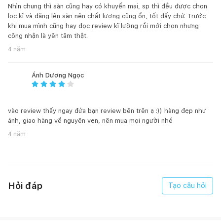
gỗ...Xin vui lòng tìm hiểu trước và chịu trách nhiệm với lựa
Nhìn chung thì sàn cũng hay có khuyến mại, sp thì đều được chọn
chọn của mình. Nếu không chấp nhận, Quý khách có thể chọn
lọc kĩ và đăng lên sàn nên chất lượng cũng ổn, tốt đấy chứ. Trước
khi mua mình cũng hay đọc review kĩ lưỡng rồi mới chọn nhưng
loại gỗ dán Veneer để đảm bảo tính thẩm mỹ và đồng nhất.
công nhận là yên tâm thật.
Hàng đặt đóng được phép sai số +/-2cm cho tất cả kích
4 năm
thước của sản phẩm. Ngoài ra, một số chi tiết có thể thay đổi
tùy thuộc vào nguồn cung cấp nguyên phụ liệu tại thời điểm
Ánh Dương Ngọc
đặt hàng.
Hàng đặt đóng được làm thủ công nên mỗi sản phẩm được
vào review thấy ngay đứa bạn review bên trên ạ :)) hàng đẹp như
coi là tác phẩm độc bản. Trân trọng cảm ơn Quý khách đã góp
ảnh, giao hàng về nguyên vẹn, nên mua mọi người nhé
phần bảo tồn và phát huy nghề mộc truyền thống của Việt
4 năm
Nam.
HƯỚNG DẪN SỬ DỤNG, BẢO QUẢN:
1. Đối với đồ gỗ trong nhà:
Hỏi đáp
Tạo câu hỏi