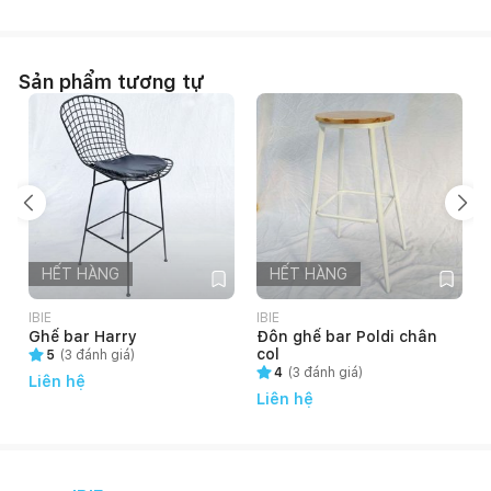
Sản phẩm tương tự
HẾT HÀNG
HẾT HÀNG
IBIE
IBIE
I
Ghế bar Harry
Đôn ghế bar Poldi chân
col
5
(
3
đánh giá)
4
(
3
đánh giá)
Liên hệ
Liên hệ