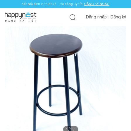
Kết nối đơn vị thiết kế - thi công uy tín.
ĐĂNG KÝ NGAY!
Đăng nhập
Đăng ký
M
Ạ
N
G
X
Ã
H
Ộ
I
1
/
13