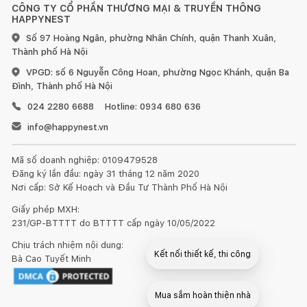
khó đi. Sau đó lau và để đồ gỗ thật khô ráo, có thể đưa ra
CÔNG TY CỔ PHẦN THƯƠNG MẠI & TRUYỀN THÔNG
HAPPYNEST
phơi chỗ có nắng cho khô giòn rồi sử dụng giấy nhám mịn
đánh lại toàn bộ bề mặt gỗ cho sạch mịn.
Số 97 Hoàng Ngân, phường Nhân Chính, quận Thanh Xuân,
Thành phố Hà Nội
Sau đó, dùng vải khô lau sạch bụi gỗ trên sản phẩm và phủ
VPGD: số 6 Nguyễn Công Hoan, phường Ngọc Khánh, quận Ba
lớp dầu bảo quản lên bề mặt. Thời gian khô lớp dầu bảo quản là
Đình, Thành phố Hà Nội
24h, sau đó bạn có thể phủ thêm một hoặc hai lớp dầu nữa
024 2280 6688
Hotline: 0934 680 636
trên bề mặt để tăng khả năng bảo vệ. Bạn có thể chọn loại dầu
có màu gỗ giúp làm cho sản phẩm trông bóng đẹp như mới.
info@happynest.vn
Hoặc bạn cũng có thể chọn các loại sơn ngoài trời để phủ màu
cho bộ bàn ghế gỗ.
Mã số doanh nghiệp: 0109479528
Đăng ký lần đầu: ngày 31 tháng 12 năm 2020
Nơi cấp: Sở Kế Hoạch và Đầu Tư Thành Phố Hà Nội
Giấy phép MXH:
231/GP-BTTTT do BTTTT cấp ngày 10/05/2022
Chịu trách nhiệm nội dung:
2. Đối với sofa và ghế nệm các loại:
Kết nối thiết kế, thi công
Bà Cao Tuyết Minh
Mua sắm hoàn thiện nhà