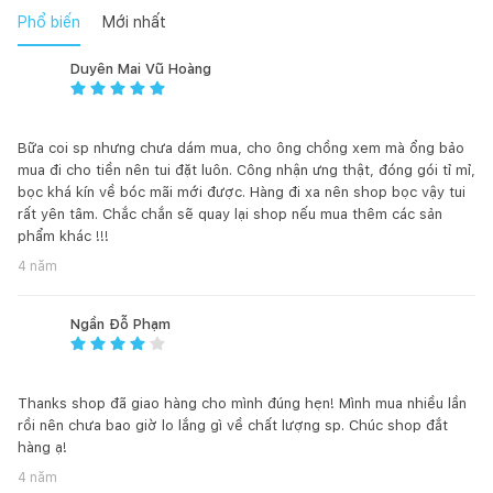
bạn trẻ và quán café . Ghế bar Vanni có thể đặt tại phòng ăn
Phổ biến
Mới nhất
hoặc ban công, ngoài trời, tùy thuộc vào mục đích sử dụng và
không gian thiết kế
Duyên Mai Vũ Hoàng
ĐIỀU KHOẢN MIỄN TRÁCH:
Bữa coi sp nhưng chưa dám mua, cho ông chồng xem mà ổng bảo
mua đi cho tiền nên tui đặt luôn. Công nhận ưng thật, đóng gói tỉ mỉ,
bọc khá kín về bóc mãi mới được. Hàng đi xa nên shop bọc vậy tui
rất yên tâm. Chắc chắn sẽ quay lại shop nếu mua thêm các sản
Màu sắc sản phẩm có thể khác biệt giữa hình ảnh và thực tế
phẩm khác !!!
do hiệu ứng ánh sáng hoặc thiết bị hiển thị.
4 năm
Các đặc tính hoặc tì vết tự nhiên của chất liệu như vân gỗ,
Ngần Đỗ Phạm
đá (cả đá nhân tạo, đá tự nhiên, giả đá), mắt hoặc vết ghim
gỗ...Xin vui lòng tìm hiểu trước và chịu trách nhiệm với lựa
chọn của mình. Nếu không chấp nhận, Quý khách có thể chọn
loại gỗ dán Veneer để đảm bảo tính thẩm mỹ và đồng nhất.
Thanks shop đã giao hàng cho mình đúng hẹn! Mình mua nhiều lần
rồi nên chưa bao giờ lo lắng gì về chất lượng sp. Chúc shop đắt
hàng ạ!
Hàng đặt đóng được phép sai số +/-2cm cho tất cả kích
thước của sản phẩm. Ngoài ra, một số chi tiết có thể thay đổi
4 năm