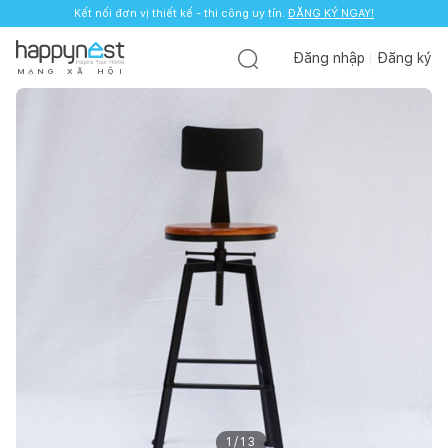
Kết nối đơn vị thiết kế - thi công uy tín.
ĐĂNG KÝ NGAY!
Đăng nhập
Đăng ký
M
Ạ
N
G
X
Ã
H
Ộ
I
1
/
13