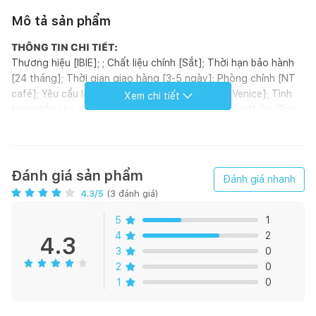
Mô tả sản phẩm
THÔNG TIN CHI TIẾT:
Thương hiệu [IBIE]; ; Chất liệu chính [Sắt]; Thời hạn bảo hành
[24 tháng]; Thời gian giao hàng [3-5 ngày]; Phòng chính [NT
café]; Yêu cầu lắp đặt [Không]; Bộ sưu tập [Bộ Venice]; Tình
Xem chi tiết
trạng tồn kho [Có sẵn]; Phong cách [Retro]; Hoàn thiện [Sơn
tĩnh điện]; Loại sản phẩm [Ghế]; Xuất xứ [Việt Nam]; ; Đơn vị
tính [Cái]; Kiểu dáng [Nâng hạ]
GIỚI THIỆU SẢN PHẨM:
Ghế bar Vanni được làm từ chất liệu chính là sắt sơn tĩnh điện
Đánh giá sản phẩm
Đánh giá nhanh
cao cấp, nệm gỗ tựa sắt sử dụng lâu bền. Chiều cao sản phẩm
4.3
/5
(
3
đánh giá)
có thể nâng hạ từ 62cm lên 80cm, thuộc bộ sưu tập VENICE
gồm nhiều loại như bàn, ghế, kệ … được thiết kế đồng bộ, với
5
1
nhiều tùy chọn về màu sắc, kích thước, phụ kiện… giúp người
4
2
4.3
dùng dễ dàng lựa chọn và phối hợp theo nhu cầu. Ghế bar
3
0
Vanni được thiết kế theo phong cách Retro của thập niên 50,
2
0
gợi nhớ vẻ đẹp kiểu Ý phóng khoáng, mạnh mẽ nhưng cũng
1
0
đầy tinh tế của vùng Địa Trung Hải. Chính vì thế, bộ sưu tập
này không bao giờ lỗi mốt và đặc biệt được yêu thích bởi các