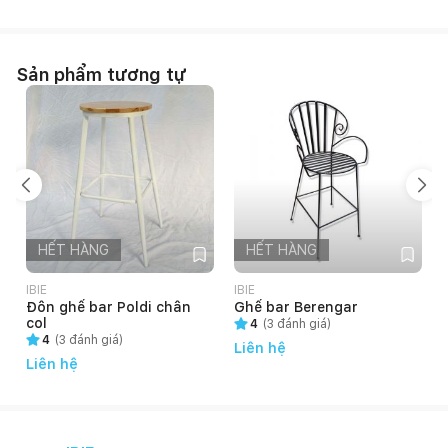
Sản phẩm tương tự
HẾT HÀNG
HẾT HÀNG
IBIE
IBIE
I
Đôn ghế bar Poldi chân
Ghế bar Berengar
col
4
(
3
đánh giá)
4
(
3
đánh giá)
Liên hệ
Liên hệ