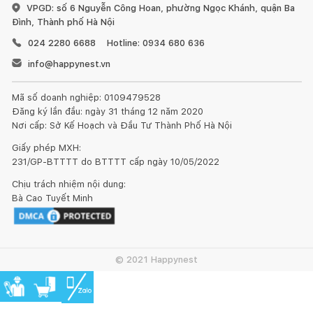
24h, sau đó bạn có thể phủ thêm một hoặc hai lớp dầu nữa
VPGD: số 6 Nguyễn Công Hoan, phường Ngọc Khánh, quận Ba
trên bề mặt để tăng khả năng bảo vệ. Bạn có thể chọn loại dầu
Đình, Thành phố Hà Nội
có màu gỗ giúp làm cho sản phẩm trông bóng đẹp như mới.
024 2280 6688
Hotline: 0934 680 636
Hoặc bạn cũng có thể chọn các loại sơn ngoài trời để phủ màu
info@happynest.vn
cho bộ bàn ghế gỗ.
Mã số doanh nghiệp: 0109479528
Đăng ký lần đầu: ngày 31 tháng 12 năm 2020
Nơi cấp: Sở Kế Hoạch và Đầu Tư Thành Phố Hà Nội
Giấy phép MXH:
2. Đối với sofa và ghế nệm các loại:
231/GP-BTTTT do BTTTT cấp ngày 10/05/2022
Chịu trách nhiệm nội dung:
Bà Cao Tuyết Minh
Chất lượng sofa và ghế nệm các loại phụ thuộc vào 2 yếu tố
chính là chất liệu sản xuất và quá trình sử dụng. Để kéo dài tuổi
© 2021 Happynest
thọ sản phẩm, xin lưu ý: