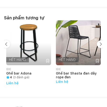
Sản phẩm tương tự
HẾT HÀNG
HẾT HÀNG
IBIE
IBIE
I
Ghế bar Adona
Ghế bar Shasta đan dây
rope đen
4
(
3
đánh giá)
Liên hệ
Liên hệ