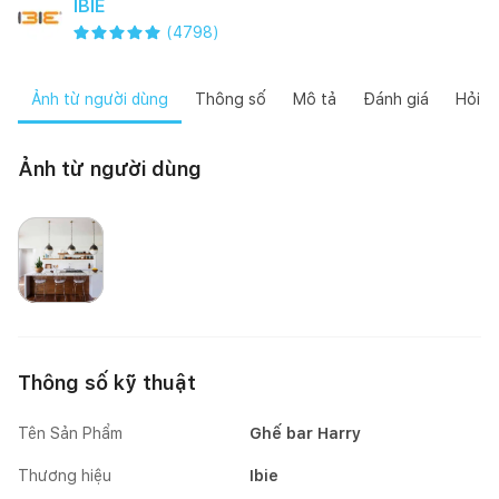
IBIE
(
4798
)
Ảnh từ người dùng
Thông số
Mô tả
Đánh giá
Hỏi đ
Ảnh từ người dùng
Happynest
Thông số kỹ thuật
Tên Sản Phẩm
Ghế bar Harry
Thương hiệu
Ibie