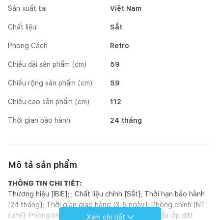
Sản xuất tại
Việt Nam
Chất liệu
Sắt
Phong Cách
Retro
Chiều dài sản phẩm (cm)
59
Chiều rộng sản phẩm (cm)
59
Chiều cao sản phẩm (cm)
112
Thời gian bảo hành
24 tháng
Mô tả sản phẩm
THÔNG TIN CHI TIẾT:
Thương hiệu [IBIE]; ; Chất liệu chính [Sắt]; Thời hạn bảo hành
[24 tháng]; Thời gian giao hàng [3-5 ngày]; Phòng chính [NT
café]; Phòng khác [Ban công, sân vườn]; Yêu cầu lắp đặt
Xem chi tiết