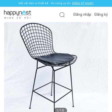
Kết nối đơn vị thiết kế - thi công uy tín.
ĐĂNG KÝ NGAY!
Đăng nhập
Đăng ký
M
Ạ
N
G
X
Ã
H
Ộ
I
1
/
18