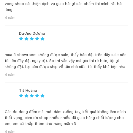
vọng shop cải thiện dịch vụ giao hàng! sản phẩm thì mình rất hài
lòng!
4 năm
Màu sắc sản phẩm có thể khác biệt giữa hình ảnh và thực tế
Dương Dương
do hiệu ứng ánh sáng hoặc thiết bị hiển thị.
Các đặc tính hoặc tì vết tự nhiên của chất liệu như vân gỗ,
đá (cả đá nhân tạo, đá tự nhiên, giả đá), mắt hoặc vết ghim
mua ở showroom không được sale, thấy bảo đặt trên đây sale nên
gỗ...Xin vui lòng tìm hiểu trước và chịu trách nhiệm với lựa
tôi lên đây đặt ngay :))). Sp thì vẫn vậy mà giá thì rẻ hơn, tội gì
chọn của mình. Nếu không chấp nhận, Quý khách có thể chọn
không đặt. Lại còn được ship về tận nhà nữa, tôi thấy khá tiện nha
loại gỗ dán Veneer để đảm bảo tính thẩm mỹ và đồng nhất.
4 năm
Hàng đặt đóng được phép sai số +/-2cm cho tất cả kích
Tít Hoàng
thước của sản phẩm. Ngoài ra, một số chi tiết có thể thay đổi
tùy thuộc vào nguồn cung cấp nguyên phụ liệu tại thời điểm
đặt hàng.
Cân đo đong đếm mãi mới dám xuống tay, kết quả không làm mình
thất vọng, cảm ơn shop nhiều nhiều đã giao hàng chất lượng cho
Hàng đặt đóng được làm thủ công nên mỗi sản phẩm được
em, em cứ thấp thỏm chờ hàng mãi <3
coi là tác phẩm độc bản. Trân trọng cảm ơn Quý khách đã góp
phần bảo tồn và phát huy nghề mộc truyền thống của Việt
4 năm