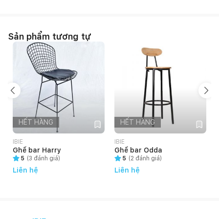
Sản phẩm tương tự
HẾT HÀNG
HẾT HÀNG
IBIE
IBIE
I
Ghế bar Harry
Ghế bar Odda
5
(
3
đánh giá)
5
(
2
đánh giá)
Liên hệ
Liên hệ