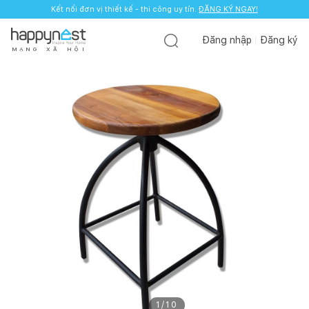
Kết nối đơn vị thiết kế - thi công uy tín.
ĐĂNG KÝ NGAY!
Đăng nhập
Đăng ký
M
Ạ
N
G
X
Ã
H
Ộ
I
1
/
10