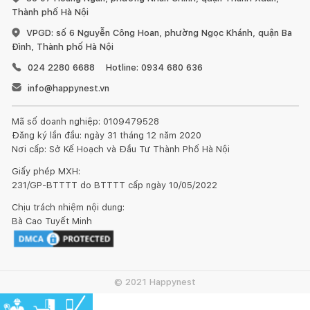
sạch bụi bẩn trên sản phẩm bằng cách cọ rửa bằng nước, có
Thành phố Hà Nội
thể kết hợp nước rửa bát pha loãng để làm sạch các vết bẩn
VPGD: số 6 Nguyễn Công Hoan, phường Ngọc Khánh, quận Ba
khó đi. Sau đó lau và để đồ gỗ thật khô ráo, có thể đưa ra
Đình, Thành phố Hà Nội
phơi chỗ có nắng cho khô giòn rồi sử dụng giấy nhám mịn
đánh lại toàn bộ bề mặt gỗ cho sạch mịn.
024 2280 6688
Hotline: 0934 680 636
info@happynest.vn
Sau đó, dùng vải khô lau sạch bụi gỗ trên sản phẩm và phủ
lớp dầu bảo quản lên bề mặt. Thời gian khô lớp dầu bảo quản là
Mã số doanh nghiệp: 0109479528
24h, sau đó bạn có thể phủ thêm một hoặc hai lớp dầu nữa
Đăng ký lần đầu: ngày 31 tháng 12 năm 2020
trên bề mặt để tăng khả năng bảo vệ. Bạn có thể chọn loại dầu
Nơi cấp: Sở Kế Hoạch và Đầu Tư Thành Phố Hà Nội
có màu gỗ giúp làm cho sản phẩm trông bóng đẹp như mới.
Giấy phép MXH:
Hoặc bạn cũng có thể chọn các loại sơn ngoài trời để phủ màu
231/GP-BTTTT do BTTTT cấp ngày 10/05/2022
cho bộ bàn ghế gỗ.
Chịu trách nhiệm nội dung:
Bà Cao Tuyết Minh
2. Đối với sofa và ghế nệm các loại:
© 2021 Happynest