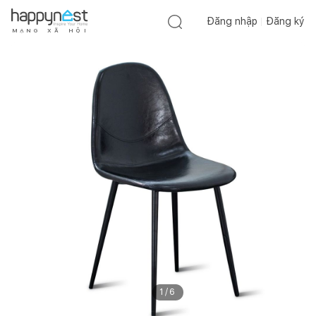
Đăng nhập
Đăng ký
M
Ạ
N
G
X
Ã
H
Ộ
I
1
/
6