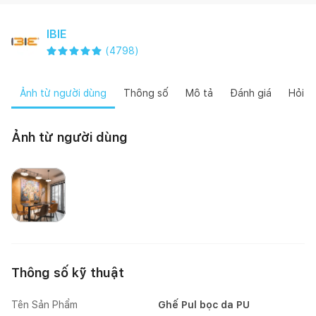
IBIE
(
4798
)
Ảnh từ người dùng
Thông số
Mô tả
Đánh giá
Hỏi đ
Ảnh từ người dùng
Happynest
Thông số kỹ thuật
Tên Sản Phẩm
Ghế Pul bọc da PU