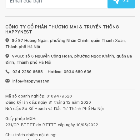
Gửi
Tránh để đồ quá nóng hoặc quá lạnh trực tiếp lên bề mặt
gỗ, hãy dùng miếng lót bên dưới.
CÔNG TY CỔ PHẦN THƯƠNG MẠI & TRUYỀN THÔNG
HAPPYNEST
Sử dụng vải khô để làm sạch bề mặt gỗ ngay khi bị bẩn.
Số 97 Hoàng Ngân, phường Nhân Chính, quận Thanh Xuân,
Thành phố Hà Nội
Đối với đồ nội thất làm từ gỗ, chúng tôi khuyến nghị nên
VPGD: số 6 Nguyễn Công Hoan, phường Ngọc Khánh, quận Ba
dùng sáp và xi bóng gỗ để chà sạch và làm mới ít nhất 6 tháng
Đình, Thành phố Hà Nội
một lần.
024 2280 6688
Hotline: 0934 680 636
Đồ nội thất bằng gỗ sẽ có sự khác nhau về vân gỗ hoặc
info@happynest.vn
những tì vết tự nhiên mà không làm ảnh hưởng đến chất lượng
và tính thẩm mỹ của sản phẩm.
Mã số doanh nghiệp: 0109479528
Đăng ký lần đầu: ngày 31 tháng 12 năm 2020
Nơi cấp: Sở Kế Hoạch và Đầu Tư Thành Phố Hà Nội
Giấy phép MXH:
231/GP-BTTTT do BTTTT cấp ngày 10/05/2022
1. Đối với đồ gỗ ngoài trời:
Chịu trách nhiệm nội dung: