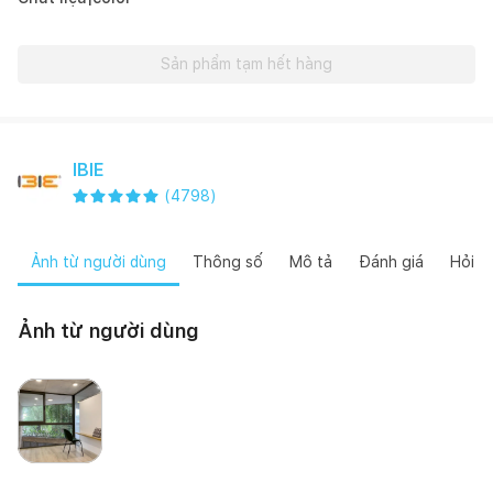
Sản phẩm tạm hết hàng
IBIE
(
4798
)
Ảnh từ người dùng
Thông số
Mô tả
Đánh giá
Hỏi đ
Ảnh từ người dùng
Hiên Nguyễn