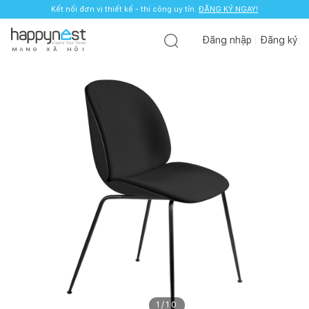
Kết nối đơn vị thiết kế - thi công uy tín.
ĐĂNG KÝ NGAY!
Đăng nhập
Đăng ký
M
Ạ
N
G
X
Ã
H
Ộ
I
1
/
10