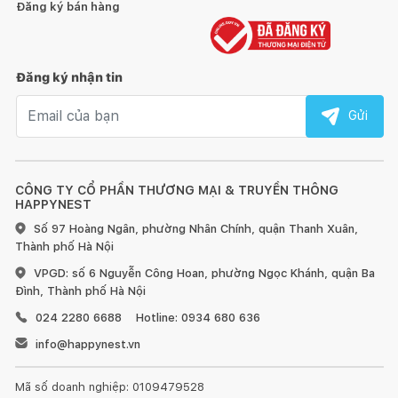
Đăng ký bán hàng
HƯỚNG DẪN SỬ DỤNG, BẢO QUẢN:
1. Đối với đồ gỗ trong nhà:
Đăng ký nhận tin
Email nhận tin
Gửi
Tránh để đồ quá nóng hoặc quá lạnh trực tiếp lên bề mặt
CÔNG TY CỔ PHẦN THƯƠNG MẠI & TRUYỀN THÔNG
gỗ, hãy dùng miếng lót bên dưới.
HAPPYNEST
Số 97 Hoàng Ngân, phường Nhân Chính, quận Thanh Xuân,
Sử dụng vải khô để làm sạch bề mặt gỗ ngay khi bị bẩn.
Thành phố Hà Nội
VPGD: số 6 Nguyễn Công Hoan, phường Ngọc Khánh, quận Ba
Đối với đồ nội thất làm từ gỗ, chúng tôi khuyến nghị nên
Đình, Thành phố Hà Nội
dùng sáp và xi bóng gỗ để chà sạch và làm mới ít nhất 6 tháng
một lần.
024 2280 6688
Hotline: 0934 680 636
info@happynest.vn
Đồ nội thất bằng gỗ sẽ có sự khác nhau về vân gỗ hoặc
những tì vết tự nhiên mà không làm ảnh hưởng đến chất lượng
Mã số doanh nghiệp: 0109479528
và tính thẩm mỹ của sản phẩm.