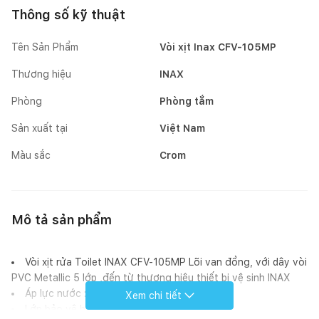
Thông số kỹ thuật
Tên Sản Phẩm
Vòi xịt Inax CFV-105MP
Thương hiệu
INAX
Phòng
Phòng tắm
Sản xuất tại
Việt Nam
Màu sắc
Crom
Mô tả sản phẩm
Vòi xịt rửa Toilet INAX CFV-105MP Lõi van đồng, với dây vòi
PVC Metallic 5 lớp ,đến từ thương hiệu thiết bị vệ sinh INAX
Áp lực nước : 0.05 MPa ~ 0.75 MPa
Xem chi tiết
Lớp bảo vệ bề mặt và lớp sơn xám bạc.