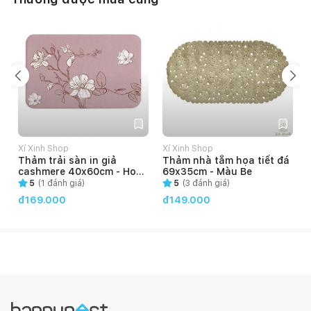
Xí Xinh Shop
Xí Xinh Shop
Thảm trải sàn in giả
Thảm nhà tắm họa tiết đá
cashmere 40x60cm - Hoa
69x35cm - Màu Be
đào
5
(
1
đánh giá)
5
(
3
đánh giá)
đ169.000
đ149.000