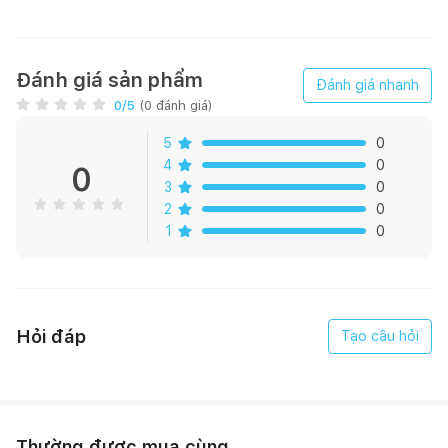
Lớp tăng độ cứng chống dây bị gập, đứt gãy.
Lớp sợi chống giãn nở ở áp suất nước cao.
Lớp ruột dẫn nước.
Sử dụng tiện lợi, độ bền vật liệu tốt, chống bị ăn mon, cổ
Đánh giá sản phẩm
Đánh giá nhanh
xoay 360 độ
0
/5
(
0
đánh giá)
Bản vẽ kỹ thuật
5
0
4
0
0
3
0
2
0
1
0
Hỏi đáp
Tạo câu hỏi
Thường được mua cùng