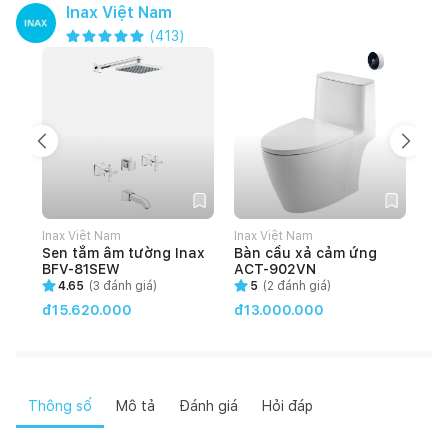
Inax Việt Nam
(
413
)
Inax Việt Nam
Inax Việt Nam
Ina
Sen tắm âm tường Inax
Bàn cầu xả cảm ứng
Bà
BFV-81SEW
ACT-902VN
rử
83
4.65
(
3
đánh giá)
5
(
2
đánh giá)
đ1
đ15.620.000
đ13.000.000
Thông số
Mô tả
Đánh giá
Hỏi đáp