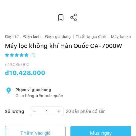
Điện tử - Điện lạnh - Điện gia dụng
Thiết bị gia đình
Máy lọc khôn
Máy lọc không khí Hàn Quốc CA-7000W
(
1
)
đ
13.035.000
đ
10.428.000
Phạm vi giao hàng
Giao hàng trên toàn quốc
Số lượng
20
sản phẩm có sẵn
Thêm vào giỏ
Mua ngay