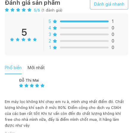
siêu nhạy
Đánh giá sản phẩm
Đánh giá nhanh
Chế độ Yên lặng: tạo môi trường yên tĩnh, thoải mái giúp
5
/5
(
1
đánh giá)
giấc ngủ sâu và ngon hơn
Tiết kiệm điện năng tiêu thụ với công suất tối đa chỉ 40W
5
1
Vận hành êm ái, không gây ra tiếng ồn nhờ động cơ DC
4
0
5
Vệ sinh dễ dàng với lưới thoát khí có thể tháo rời, và hệ
3
0
thống thông báo thay màng khi đến hạn tiện lợi
2
0
1
0
Phổ biến
Mới nhất
Đỗ Thị Mai
Em máy lọc không khí chạy em ru à, mình ưng nhất điểm đó. Chất
lượng không khí sạch ở mức 80%. Điểm cộng cho dịch vụ CSKH
của các bạn rất tốt! Khi tư vấn còn đến đo chất lượng không khí
free cho nhà mình nữa, đấy là điểm mình chốt mua, ít hãng làm
được như vậy