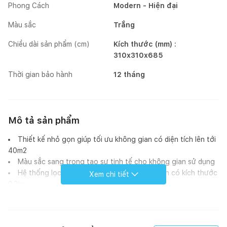
Phong Cách
Modern - Hiện đại
Màu sắc
Trắng
Chiều dài sản phẩm (cm)
Kích thước (mm) :
310x310x685
Thời gian bảo hành
12 tháng
Mô tả sản phẩm
Thiết kế nhỏ gọn giúp tối ưu không gian có diện tích lên tới
40m2
Màu sắc sang trọng tạo sự tinh tế cho không gian sử dụng
Hệ thống lọc 3 bước giúp loại bỏ 95% bụi mịn có kích thước
Xem chi tiết
0.3jm
Khử mùi và khí độc, kháng khuẩn 99.9%
Đèn LED hiển thị chất lượng không khí
Tích hợp nhiều chế độ thông minh khác nhau với cảm biến