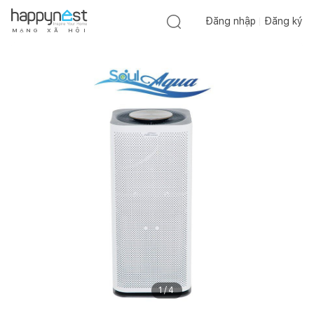
Đăng nhập
Đăng ký
M
Ạ
N
G
X
Ã
H
Ộ
I
1
/
4