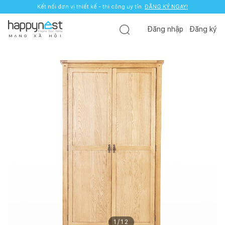
Kết nối đơn vị thiết kế - thi công uy tín.
ĐĂNG KÝ NGAY!
Đăng nhập
Đăng ký
M
Ạ
N
G
X
Ã
H
Ộ
I
1
/
12