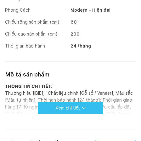
Phong Cách
Modern - Hiện đại
Chiều rộng sản phẩm (cm)
60
Chiều cao sản phẩm (cm)
200
Thời gian bảo hành
24 tháng
Mô tả sản phẩm
THÔNG TIN CHI TIẾT:
Thương hiệu [IBIE]; ; Chất liệu chính [Gỗ sồi/ Veneer]; Màu sắc
[Màu tự nhiên]; Thời hạn bảo hành [24 tháng]; Thời gian giao
hàng [7-10 ngày]; Phòng chính [Phòng ngủ]; Yêu cầu lắp đặt
Xem chi tiết
[Có]; Bộ sưu tập [Bộ Rustic]; Tình trạng tồn kho [Đặt đóng];
Phong cách [Modern]; Hoàn thiện [Sơn PU]; Kích thước (mm)
[1000 - 1200 x 600 x 2000]; Loại sản phẩm [Tủ]; Xuất xứ [Việt
Nam]; ; Đơn vị tính [Cái]; Kiểu dáng [2 cánh]