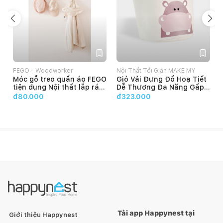
FEGO - Woodworker
Nội Thất Tối Giản MAKE MY
I
Móc gỗ treo quần áo FEGO
Giỏ Vải Đựng Đồ Hoạ Tiết
HOME
tiện dụng Nội thất lắp ráp
Dễ Thương Đa Năng Gấp
đa năng decor phòng ngủ
Gọn, Túi Đựng Quần Áo
đ80.000
đ323.000
Bẩn, Giặt Giũ, Đồ Chơi
Tiện Dụng CAPPO Make
My Home
Chất
liệu
Tải app Happynest tại
Giới thiệu Happynest