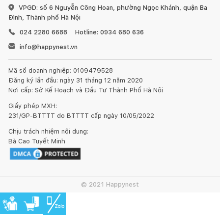
VPGD: số 6 Nguyễn Công Hoan, phường Ngọc Khánh, quận Ba
Đình, Thành phố Hà Nội
024 2280 6688
Hotline: 0934 680 636
info@happynest.vn
Mã số doanh nghiệp: 0109479528
Đăng ký lần đầu: ngày 31 tháng 12 năm 2020
Nơi cấp: Sở Kế Hoạch và Đầu Tư Thành Phố Hà Nội
Loại
Gỗ sồi
Gỗ cao su
Chất liệu
Sản
veneer sồi
khác
Giấy phép MXH:
Phẩm
231/GP-BTTTT do BTTTT cấp ngày 10/05/2022
Giường
Toàn bộ
Pano đầu,
Chịu trách nhiệm nội dung:
Kết nối thiết kế, thi công
Bà Cao Tuyết Minh
khung, đố,
đuôi giường
vai, nan đầu
và các
Thang
giường và mặt
thành hộc
giường: thép
Mua sắm hoàn thiện nhà
ngăn kéo (nếu
kéo (nếu có)
hoặc gỗ tự
© 2021 Happynest
có)
nhiên