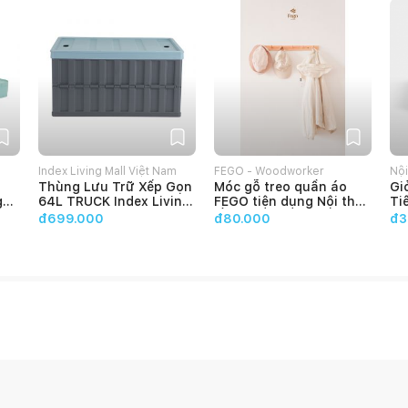
m
Index Living Mall Việt Nam
FEGO - Woodworker
Nội
Thùng Lưu Trữ Xếp Gọn
Móc gỗ treo quần áo
Gi
HO
g
64L TRUCK Index Living
FEGO tiện dụng Nội thất
Ti
Mall
lắp ráp đa năng decor
Nă
đ699.000
đ80.000
đ3
phòng ngủ
Đự
Gi
CA