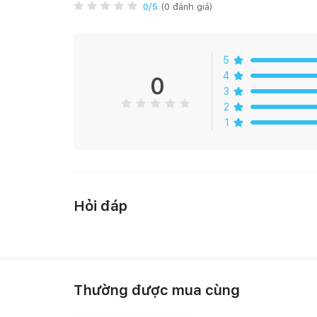
Chất lượng gỗ sồi trắng Mỹ nhập khẩu, được phủ lớp 
0
/5
(
0
đánh giá)
sồi tự nhiên.
Sảm phẩm đạt tiêu chuẩn Châu Âu về chất lượng lắp rá
Tủ áo Cuba thuộc bộ sản phẩm phòng ngủ Cuba gỗ sồi, 
5
4
GIỚI THIỆU CHẤT LIỆU:
0
3
2
QUY CÁCH SẢN PHẨM:
1
Hỏi đáp
Thường được mua cùng