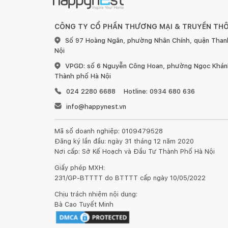
CÔNG TY CỔ PHẦN THƯƠNG MẠI & TRUYỀN TH
Số 97 Hoàng Ngân, phường Nhân Chính, quận Than
Nội
VPGD: số 6 Nguyễn Công Hoan, phường Ngọc Khánh
Thành phố Hà Nội
024 2280 6688
Hotline: 0934 680 636
info@happynest.vn
Mã số doanh nghiệp: 0109479528
Đăng ký lần đầu: ngày 31 tháng 12 năm 2020
Nơi cấp: Sở Kế Hoạch và Đầu Tư Thành Phố Hà Nội
Giấy phép MXH:
231/GP-BTTTT do BTTTT cấp ngày 10/05/2022
Chịu trách nhiệm nội dung:
Loại
Gỗ sồi
Bà Cao Tuyết Minh
Sản
Phẩm