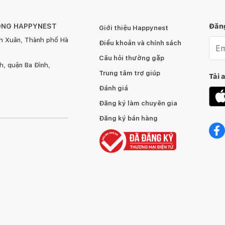
ÔNG HAPPYNEST
Đăng
Giới thiệu Happynest
h Xuân, Thành phố Hà
Emai
Điều khoản và chính sách
Câu hỏi thường gặp
, quận Ba Đình,
Trung tâm trợ giúp
Tải 
Đánh giá
Đăng ký làm chuyên gia
Đăng ký bán hàng
Gỗ cao su veneer sồi
Chất liệu khác