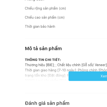
Chiều rộng sản phẩm (cm)
Chiều cao sản phẩm (cm)
Thời gian bảo hành
Mô tả sản phẩm
THÔNG TIN CHI TIẾT:
Thương hiệu [IBIE]; ; Chất liệu chính [Gỗ sồi/ Venee
Thời gian giao hàng [7-10 ngày]; Phòng chính [Phòn
trạng tồn kho [Đặt đóng]; Phong cách [Modern]; Ho
Xem 
2000]; Loại sản phẩm [Tủ]; Xuất xứ [Việt Nam]; ; Đơn
Ghi chú: Kích thước tiêu chuẩn tính theo chiều dài 
3 cánh là 1m4-1m6, 4 cánh là 1m8-2m. Chiều rộng (c
2m.
GIỚI THIỆU SẢN PHẨM:
Đánh giá sản phẩm