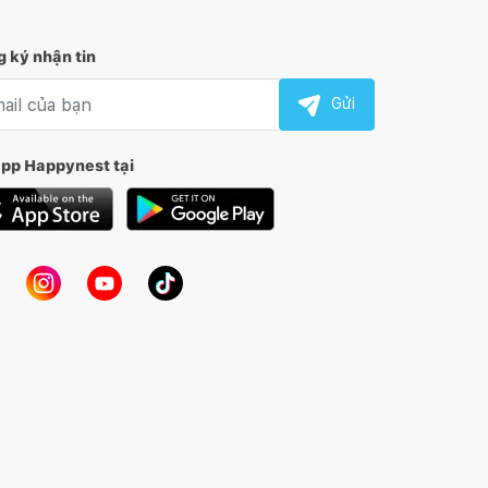
 ký nhận tin
l nhận tin
Gửi
app Happynest tại