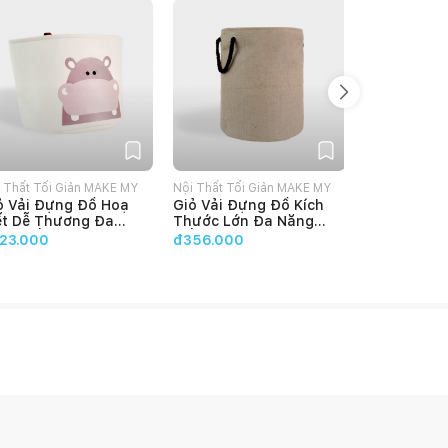
 Thất Tối Giản MAKE MY
Nội Thất Tối Giản MAKE MY
FEGO - Wood
ỏ Vải Đựng Đồ Hoạ
Giỏ Vải Đựng Đồ Kích
Giỏ cói vin
ME
HOME
ết Dễ Thương Đa
Thước Lớn Đa Năng
cây, đựng q
ng Gấp Gọn, Túi
Gấp Gọn, Túi Đựng
dụng, decor
4.65
(
3
đán
23.000
đ356.000
ng Quần Áo Bẩn, Giặt
Quần Áo Bẩn, Chăn
FEGO
đ70.000
ũ, Đồ Chơi Tiện Dụng
Màn, Giặt Giũ TRIPLE
PPO Make My Home
Make My Home