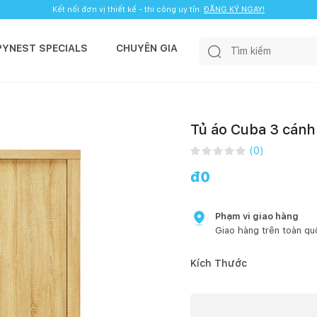
Kết nối đơn vị thiết kế - thi công uy tín.
ĐĂNG KÝ NGAY!
PYNEST SPECIALS
CHUYÊN GIA
Tủ áo Cuba 3 cánh 
(
0
)
đ
0
Phạm vi giao hàng
Giao hàng trên toàn qu
Kích Thước