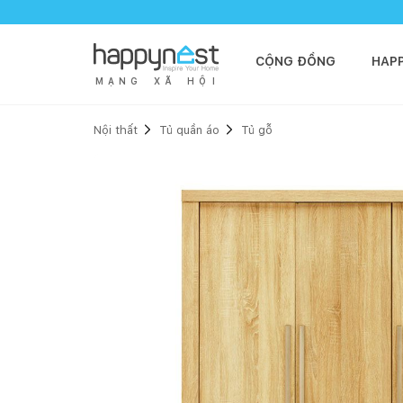
CỘNG ĐỒNG
HAP
M
Ạ
N
G
X
Ã
H
Ộ
I
Nội thất
Tủ quần áo
Tủ gỗ