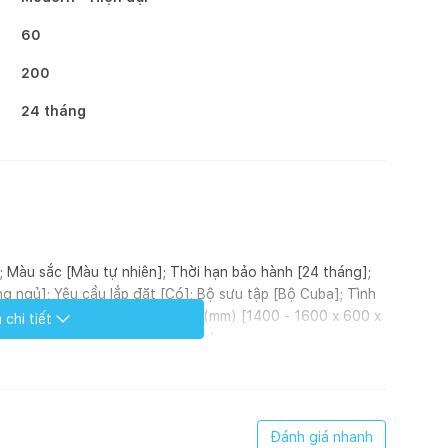
60
200
24 tháng
r]; Màu sắc [Màu tự nhiên]; Thời hạn bảo hành [24 tháng];
g ngủ]; Yêu cầu lắp đặt [Có]; Bộ sưu tập [Bộ Cuba]; Tình
àn thiện [Sơn PU]; Kích thước (mm) [1400 - 1600 x 600 x
chi tiết
 vị tính [Cái]; Kiểu dáng [3 cánh]
(chiều ngang) của tủ 1 cánh là 60-80cm, 2 cánh là 1m-1m2,
hiều sâu) và chiều cao tiêu chuẩn của tủ lần lượt 60cm và
Đánh giá nhanh