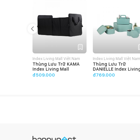
Chất
liệu
Index Living Mall Việt Nam
Index Living Mall Việt Na
Thùng Lưu Trữ KAMA
Thùng Lưu Trữ
Index Living Mall
DANIELLE Index Livin
Mall
đ509.000
đ769.000