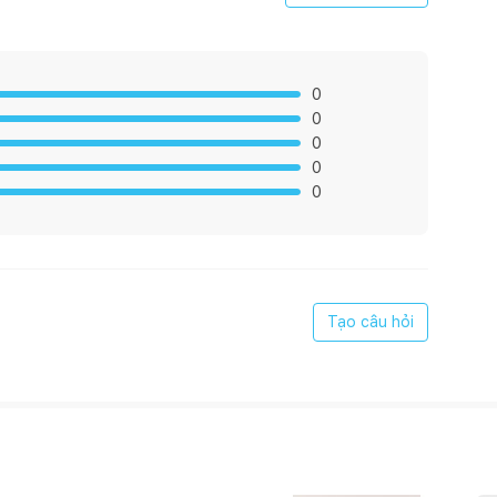
PU chống thấm cao cấp giúp giữ được vẻ bền đẹp và vân gỗ
p, tạo kết cấu chắc chắn, an toàn và bền vững.
phù hợp với xu hướng nội thất cho gia đình Việt.
0
0
0
0
0
Tạo câu hỏi