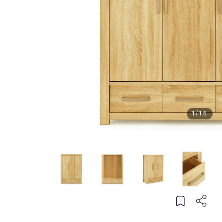
1
/
15