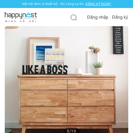
Kết nối đơn vị thiết kế - thi công uy tín.
ĐĂNG KÝ NGAY!
Đăng nhập
Đăng ký
M
Ạ
N
G
X
Ã
H
Ộ
I
1
/
10