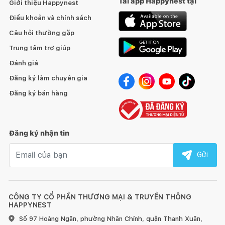
Tải app Happynest tại
Giới thiệu Happynest
thước của sản phẩm. Ngoài ra, một số chi tiết có thể thay đổi
tùy thuộc vào nguồn cung cấp nguyên phụ liệu tại thời điểm
Điều khoản và chính sách
đặt hàng.
Câu hỏi thường gặp
Trung tâm trợ giúp
Hàng đặt đóng được làm thủ công nên mỗi sản phẩm được
coi là tác phẩm độc bản. Trân trọng cảm ơn Quý khách đã góp
Đánh giá
phần bảo tồn và phát huy nghề mộc truyền thống của Việt
Đăng ký làm chuyên gia
Nam.
Đăng ký bán hàng
HƯỚNG DẪN SỬ DỤNG, BẢO QUẢN:
1. Đối với đồ gỗ trong nhà:
Đăng ký nhận tin
Email nhận tin
Gửi
Tránh để đồ quá nóng hoặc quá lạnh trực tiếp lên bề mặt
gỗ, hãy dùng miếng lót bên dưới.
CÔNG TY CỔ PHẦN THƯƠNG MẠI & TRUYỀN THÔNG
HAPPYNEST
Sử dụng vải khô để làm sạch bề mặt gỗ ngay khi bị bẩn.
Số 97 Hoàng Ngân, phường Nhân Chính, quận Thanh Xuân,