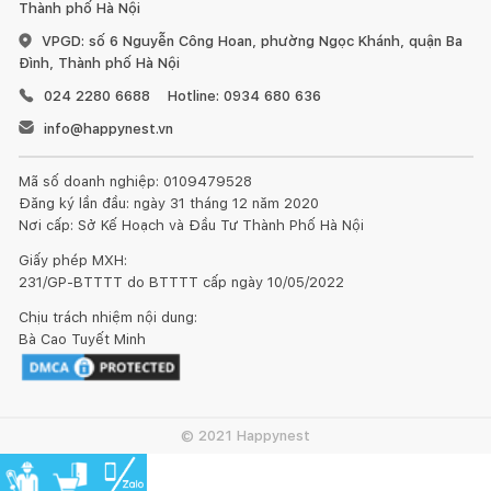
Thành phố Hà Nội
Đối với đồ nội thất làm từ gỗ, chúng tôi khuyến nghị nên
VPGD: số 6 Nguyễn Công Hoan, phường Ngọc Khánh, quận Ba
dùng sáp và xi bóng gỗ để chà sạch và làm mới ít nhất 6 tháng
Đình, Thành phố Hà Nội
một lần.
024 2280 6688
Hotline: 0934 680 636
Đồ nội thất bằng gỗ sẽ có sự khác nhau về vân gỗ hoặc
info@happynest.vn
những tì vết tự nhiên mà không làm ảnh hưởng đến chất lượng
và tính thẩm mỹ của sản phẩm.
Mã số doanh nghiệp: 0109479528
Đăng ký lần đầu: ngày 31 tháng 12 năm 2020
Nơi cấp: Sở Kế Hoạch và Đầu Tư Thành Phố Hà Nội
Giấy phép MXH:
231/GP-BTTTT do BTTTT cấp ngày 10/05/2022
1. Đối với đồ gỗ ngoài trời:
Chịu trách nhiệm nội dung:
Bà Cao Tuyết Minh
© 2021 Happynest
Đồ gỗ đặt ở ngoài trời như ban công, trong vườn hay bên
cạnh bể bơi, nên chọn những vị trí không có ánh nắng trực