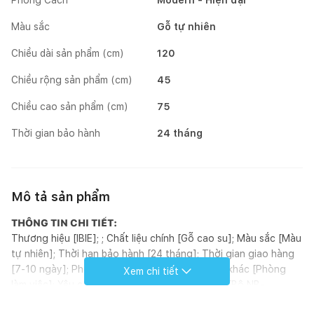
Màu sắc
Gỗ tự nhiên
Chiều dài sản phẩm (cm)
120
Chiều rộng sản phẩm (cm)
45
Chiều cao sản phẩm (cm)
75
Thời gian bảo hành
24 tháng
Mô tả sản phẩm
THÔNG TIN CHI TIẾT:
Thương hiệu [IBIE]; ; Chất liệu chính [Gỗ cao su]; Màu sắc [Màu
tự nhiên]; Thời hạn bảo hành [24 tháng]; Thời gian giao hàng
[7-10 ngày]; Phòng chính [Phòng ngủ]; Phòng khác [Phòng
Xem chi tiết
làm việc]; Yêu cầu lắp đặt [Không]; Bộ sưu tập [Bộ NB-
Natural]; Tình trạng tồn kho [Đặt đóng]; Phong cách