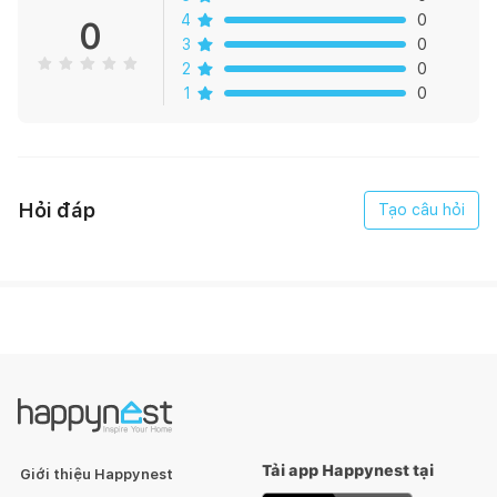
Xương gạch: Pocerlain
4
0
0
3
0
Quy cách đóng gói : 01 viên/hộp (2,88m2)
2
0
1
0
Giá hiển thị được tính theo m2
Hỏi đáp
Tạo câu hỏi
Tải app Happynest tại
Giới thiệu Happynest