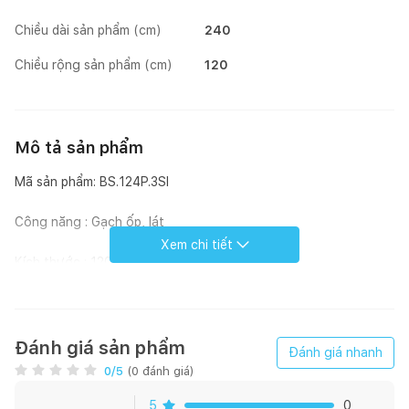
Chiều dài sản phẩm (cm)
240
Chiều rộng sản phẩm (cm)
120
Mô tả sản phẩm
Mã sản phẩm: BS.124P.3SI
Công năng : Gạch ốp, lát
Xem chi tiết
Kích thước : 120 * 240 cm
Họa tiết : Đá
Bề mặt : Polished
Đánh giá sản phẩm
Đánh giá nhanh
0
/5
(
0
đánh giá)
Loại men : Men bóng
5
0