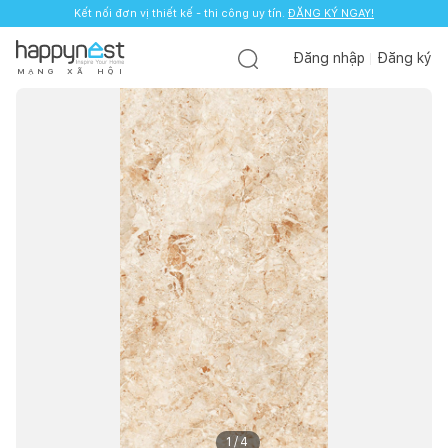
Kết nối đơn vị thiết kế - thi công uy tín.
ĐĂNG KÝ NGAY!
Đăng nhập
Đăng ký
M
Ạ
N
G
X
Ã
H
Ộ
I
1
/
4