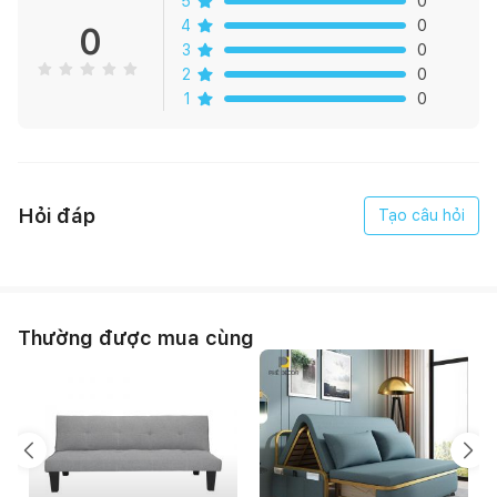
5
0
4
0
0
3
0
2
0
1
0
Hỏi đáp
Tạo câu hỏi
Thường được mua cùng