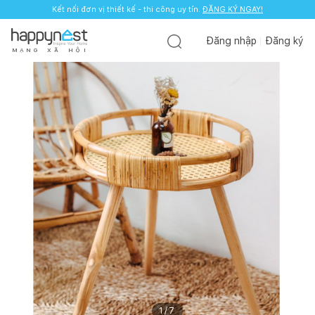
Kết nối đơn vị thiết kế - thi công uy tín.
ĐĂNG KÝ NGAY!
Đăng nhập
Đăng ký
M
Ạ
N
G
X
Ã
H
Ộ
I
1
/
7