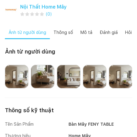
Nội Thất Home Mây
(
0
)
Ảnh từ người dùng
Thông số
Mô tả
Đánh giá
Hỏi đ
Ảnh từ người dùng
Mai Mốc
Happynest
Hiên Nguyễn
Hiên Nguyễn
Thông số kỹ thuật
Tên Sản Phẩm
Bàn Mây FENY TABLE
Thương hiệu
Home Mây