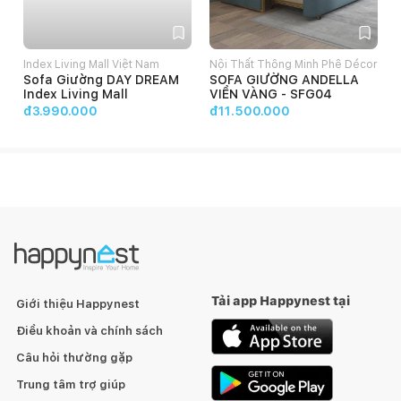
Index Living Mall Việt Nam
Nội Thất Thông Minh Phê Décor
Sofa Giường DAY DREAM
SOFA GIƯỜNG ANDELLA
Index Living Mall
VIỀN VÀNG - SFG04
đ3.990.000
đ11.500.000
Tải app Happynest tại
Giới thiệu Happynest
Điều khoản và chính sách
Câu hỏi thường gặp
Trung tâm trợ giúp