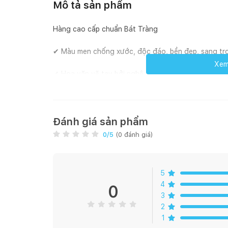
Mô tả sản phẩm
Hàng cao cấp chuẩn Bát Tràng
✔ Màu men chống xước, độc đáo, bền đẹp, sang tr
Xem 
✔ Hoa văn vẽ tay bởi nghệ nhân lành nghề: sắc nét 
✔ Hàng nung nhiệt độ cao khử hết tạp chất kim loạ
✔ Chịu được nhiệt độ cao, sử dụng được trong lò vi
Đánh giá sản phẩm
0
/5
(
0
đánh giá)
✔ Ngoại hình dày dặn, cầm nặng tay và chắc chắn.
✔ Không bị dễ dàng sứt mẻ do va chạm nhẹ. (Hàng 
5
nên sản phẩm sẽ có thể có lỗi nhỏ, hoa văn khác 
4
0
3
2
1