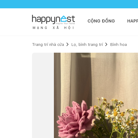
CỘNG ĐỒNG
HAP
M
Ạ
N
G
X
Ã
H
Ộ
I
Trang trí nhà cửa
Lọ, bình trang trí
Bình hoa