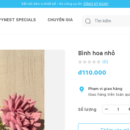
Kết nối đơn vị thiết kế - thi công uy tín.
ĐĂNG KÝ NGAY!
PYNEST SPECIALS
CHUYÊN GIA
Bình hoa nhỏ
(
0
)
đ
110.000
Phạm vi giao hàng
Giao hàng trên toàn qu
Số lượng