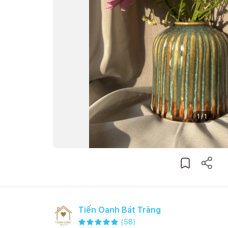
1
/
1
Tiến Oanh Bát Tràng
(
58
)