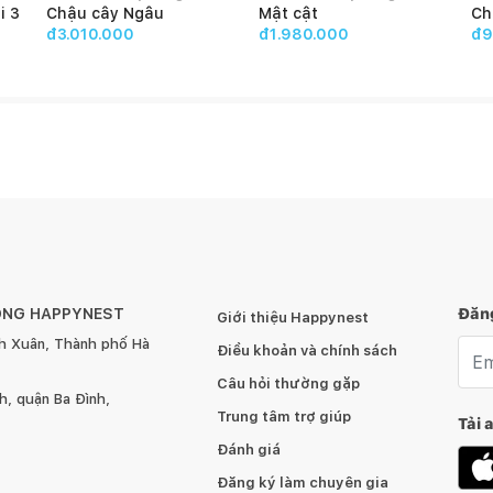
i 3
Chậu cây Ngâu
Mật cật
Ch
đ3.010.000
đ1.980.000
đ9
ÔNG HAPPYNEST
Đăng
Giới thiệu Happynest
h Xuân, Thành phố Hà
Emai
Điều khoản và chính sách
Câu hỏi thường gặp
, quận Ba Đình,
Trung tâm trợ giúp
Tải 
Đánh giá
Đăng ký làm chuyên gia