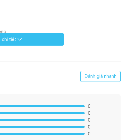
ọng,
chi tiết
đa dạng.
i nặng. Đảm bảo an toàn sức khỏe người dùng.
 sóng, máy rửa bát.
Đánh giá nhanh
thủ công không phải hàng công nghiệp sản xuất hàng loạt
0
nhau, nhưng không ảnh hưởng đến chất lượng sản phẩm)
0
0
0
0