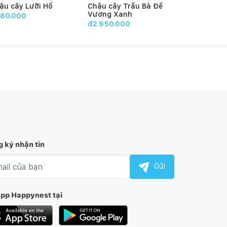
ậu cây Lưỡi Hổ
Chậu cây Trầu Bà Đế
Chậu cây C
Vương Xanh
nhật (56*5
80.000
đ2.950.000
đ3.460.00
 ký nhận tin
l nhận tin
Gửi
app Happynest tại