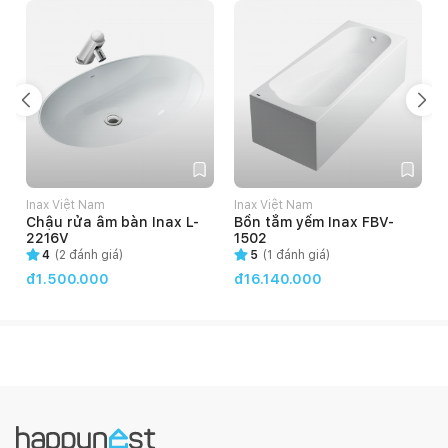
Inax Việt Nam
Inax Việt Nam
Chậu rửa âm bàn Inax L-
Bồn tắm yếm Inax FBV-
2216V
1502
4
(
2
đánh giá)
5
(
1
đánh giá)
đ1.500.000
đ16.140.000