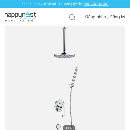
Kết nối đơn vị thiết kế - thi công uy tín.
ĐĂNG KÝ NGAY!
Đăng nhập
Đăng ký
M
Ạ
N
G
X
Ã
H
Ộ
I
1
/
4