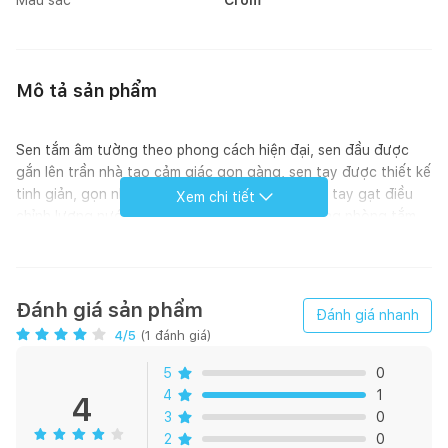
Mô tả sản phẩm
Sen tắm âm tường theo phong cách hiện đại, sen đầu được
gắn lên trần nhà tạo cảm giác gọn gàng, sen tay được thiết kế
tinh giản, gọn nhẹ, trang nhã, sản phẩm có một tay gạt điều
Xem chi tiết
chỉnh lượng nước và nhiệt độ, phù hợp với những phòng tắm
nhỏ, thích sự tối giản.
Kỹ thuật:
Đánh giá sản phẩm
Đánh giá nhanh
Áp lực nước : 0.05 MPa ~ 0.75 MPa
4
/5
(
1
đánh giá)
Lớp mạ Cr/Ni chất lượng cao
Sen được thiết kế với đĩa Cartridge bền bỉ và giúp tiết kiệm
5
0
nước
4
1
4
Tay vặn vòi tiết kiệm nước, vòi nước ít chì
3
0
2
0