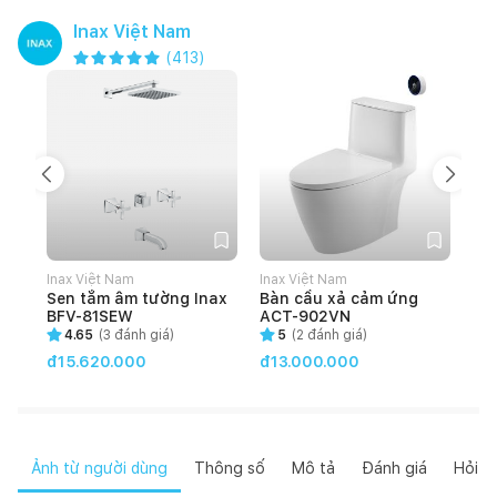
Inax Việt Nam
(
413
)
Inax Việt Nam
Inax Việt Nam
Ina
Sen tắm âm tường Inax
Bàn cầu xả cảm ứng
Bà
BFV-81SEW
ACT-902VN
rử
83
4.65
(
3
đánh giá)
5
(
2
đánh giá)
đ1
đ15.620.000
đ13.000.000
Ảnh từ người dùng
Thông số
Mô tả
Đánh giá
Hỏi đ